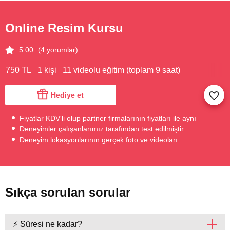
Online Resim Kursu
5.00
(4 yorumlar)
750 TL
1 kişi
11 videolu eğitim (toplam 9 saat)
Hediye et
Fiyatlar KDV'li olup partner firmalarının fiyatları ile aynı
Deneyimler çalışanlarımız tarafından test edilmiştir
Deneyim lokasyonlarının gerçek foto ve videoları
Sıkça sorulan sorular
⚡ Süresi ne kadar?