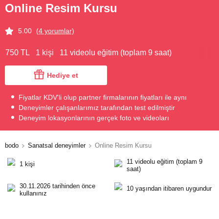
Online Resim Kursu
5.00
(4 yorumlar)
750 TL
1 kişi
11 videolu eğitim (toplam 9 saat)
Hediye et
Fiyatlar KDV'li olup partner firmalarının fiyatları ile aynı
Deneyimler çalışanlarımız tarafından test edilmiştir
Deneyim lokasyonlarının gerçek foto ve videoları
bodo
Sanatsal deneyimler
Online Resim Kursu
11 videolu eğitim (toplam 9
1 kişi
saat)
30.11.2026 tarihinden önce
10 yaşından itibaren uygundur
kullanınız