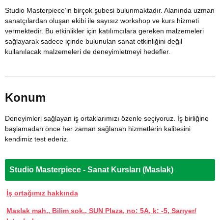
Studio Masterpiece’in birçok şubesi bulunmaktadır. Alanında uzman
sanatçılardan oluşan ekibi ile sayısız workshop ve kurs hizmeti
vermektedir. Bu etkinlikler için katılımcılara gereken malzemeleri
sağlayarak sadece içinde bulunulan sanat etkinliğini değil
kullanılacak malzemeleri de deneyimletmeyi hedefler.
Konum
Deneyimleri sağlayan iş ortaklarımızı özenle seçiyoruz. İş birliğine
başlamadan önce her zaman sağlanan hizmetlerin kalitesini
kendimiz test ederiz.
Studio Masterpiece - Sanat Kursları (Maslak)
İş ortağımız hakkında
Maslak mah., Bilim sok., SUN Plaza, no: 5A, k: -5, Sarıyer/