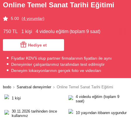
Online Temel Sanat Tarihi Eğitimi
5.00
(4 yorumlar)
750 TL
1 kişi
4 videolu eğitim (toplam 9 saat)
Hediye et
Fiyatlar KDV'li olup partner firmalarının fiyatları ile aynı
Deneyimler çalışanlarımız tarafından test edilmiştir
Deneyim lokasyonlarının gerçek foto ve videoları
bodo
Sanatsal deneyimler
Online Temel Sanat Tarihi Eğitimi
4 videolu eğitim (toplam 9
1 kişi
saat)
30.11.2026 tarihinden önce
10 yaşından itibaren uygundur
kullanınız