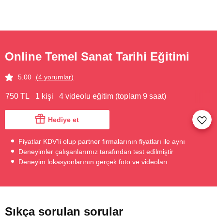
Online Temel Sanat Tarihi Eğitimi
5.00
(4 yorumlar)
750 TL
1 kişi
4 videolu eğitim (toplam 9 saat)
Hediye et
Fiyatlar KDV'li olup partner firmalarının fiyatları ile aynı
Deneyimler çalışanlarımız tarafından test edilmiştir
Deneyim lokasyonlarının gerçek foto ve videoları
Sıkça sorulan sorular