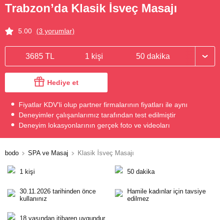
Trabzon’da Klasik İsveç Masajı
5.00
(3 yorumlar)
3685 TL
1 kişi
50 dakika
Hediye et
Fiyatlar KDV'li olup partner firmalarının fiyatları ile aynı
Deneyimler çalışanlarımız tarafından test edilmiştir
Deneyim lokasyonlarının gerçek foto ve videoları
bodo
SPA ve Masaj
Klasik İsveç Masajı
1 kişi
50 dakika
30.11.2026 tarihinden önce
Hamile kadınlar için tavsiye
kullanınız
edilmez
18 yaşından itibaren uygundur