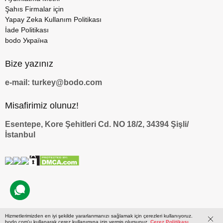
Şahıs Firmalar için
Yapay Zeka Kullanım Politikası
İade Politikası
bodo Україна
Bize yazınız
e-mail: turkey@bodo.com
Misafirimiz olunuz!
Esentepe, Kore Şehitleri Cd. NO 18/2, 34394 Şişli/
İstanbul
Hizmetlerimizden en iyi şekilde yararlanmanızı sağlamak için çerezleri kullanıyoruz.
by
bodo.com'u kullanarak çerez kullanımına izin vermiş olursunuz.
Çerez Politikası