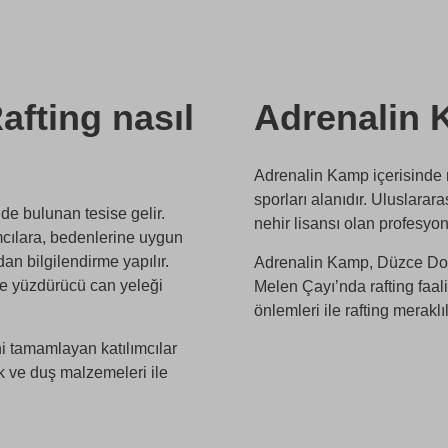
Rafting nasıl
Adrenalin 
Adrenalin Kamp içerisinde 
sporları alanıdır. Uluslarar
nde bulunan tesise gelir.
nehir lisansı olan profesyo
mcılara, bedenlerine uygun
an bilgilendirme yapılır.
Adrenalin Kamp, Düzce Do
 ve yüzdürücü can yeleği
Melen Çayı’nda rafting faal
önlemleri ile rafting merakl
ini tamamlayan katılımcılar
ik ve duş malzemeleri ile