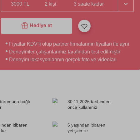
3000 TL
2 kişi
3 saate kadar
Hediye et
Fiyatlar KDV'li olup partner firmalarının fiyatları ile aynı
Deneyimler çalışanlarımız tarafından test edilmiştir
Deneyim lokasyonlarının gerçek foto ve videoları
durumuna bağlı
30.11.2026 tarihinden
r
önce kullanınız
ından itibaren
6 yaşından itibaren
dur
yetişkin ile