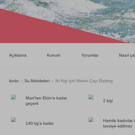
Açıklama
Konum
Yorumlar
Nasıl çal
bodo
Su Aktiviteleri
İki Kişi için Melen Çayı Rafting
Mart'tan Ekim'e kadar
2 kişi
geçerli
Hamile kadınlar i
140 kg'a kadar
tavsiye edilmez