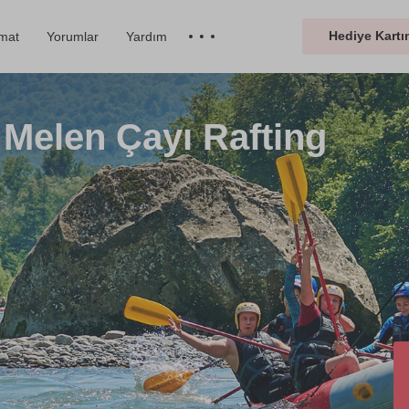
Hediye Kartın
imat
Yorumlar
Yardım
n Melen Çayı Rafting