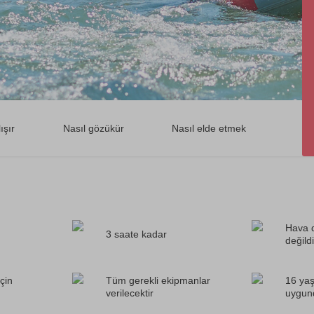
ışır
Nasıl gözükür
Nasıl elde etmek
Hava 
3 saate kadar
değildi
çin
Tüm gerekli ekipmanlar
16 yaş
verilecektir
uygun