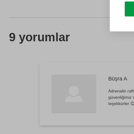
9 yorumlar
Büşra A
Adrenalin raf
güvenliğimiz 
teşekkürler 