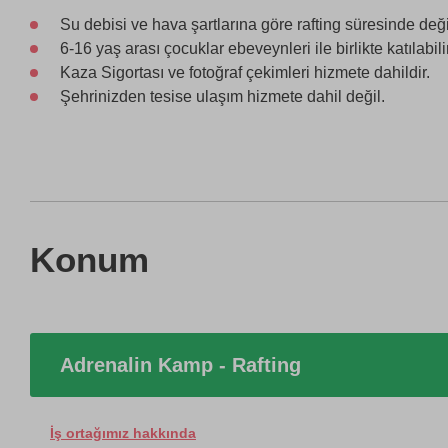
Su debisi ve hava şartlarına göre rafting süresinde değişi
6-16 yaş arası çocuklar ebeveynleri ile birlikte katılabilir
Kaza Sigortası ve fotoğraf çekimleri hizmete dahildir.
Şehrinizden tesise ulaşım hizmete dahil değil.
Konum
Adrenalin Kamp - Rafting
İş ortağımız hakkında