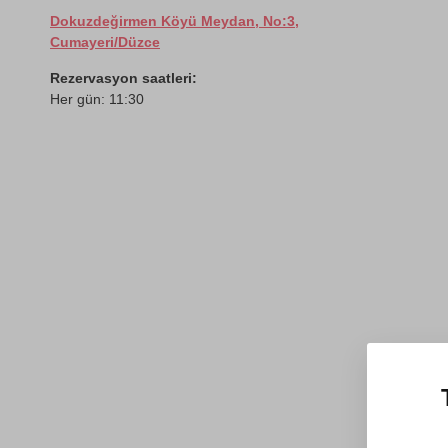
Dokuzdeğirmen Köyü Meydan, No:3,
Cumayeri/Düzce
Rezervasyon saatleri:
Her gün: 11:30