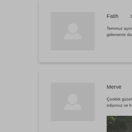
Fatih
Temmuz ayınd
giderseniz da
Merve
Çookkk güzeld
ediyoruz ve h