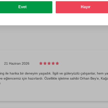
Evet
Hayır
21 Haziran 2026
ting ile harika bir deneyim yaşadık. İlgili ve güleryüzlü çalışanlar, h
ve eğlencemiz için hazırlardı. Özellikle işletme sahibi Orhan Bey’e, Ka
