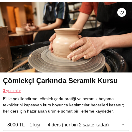
Çömlekçi Çarkında Seramik Kursu
3 yorumlar
El ile şekillendirme, çömlek çarkı pratiği ve seramik boyama
tekniklerini kapsayan kurs boyunca katılımcılar becerileri kazanır;
her ders için hazırlanan ürünle somut bir ilerleme kaydeder.
8000 TL
1 kişi
4 ders (her biri 2 saate kadar)