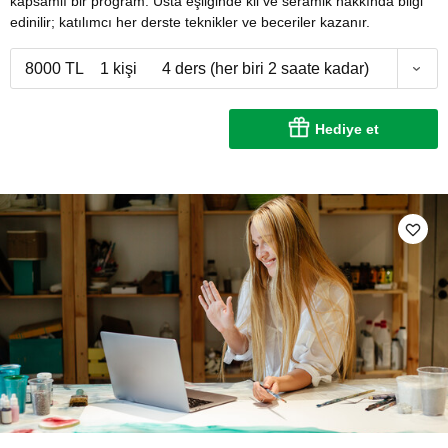
kapsamlı bir program. Usta eşliğinde kil ve seramik hakkında bilgi
edinilir; katılımcı her derste teknikler ve beceriler kazanır.
8000 TL
1 kişi
4 ders (her biri 2 saate kadar)
Hediye et