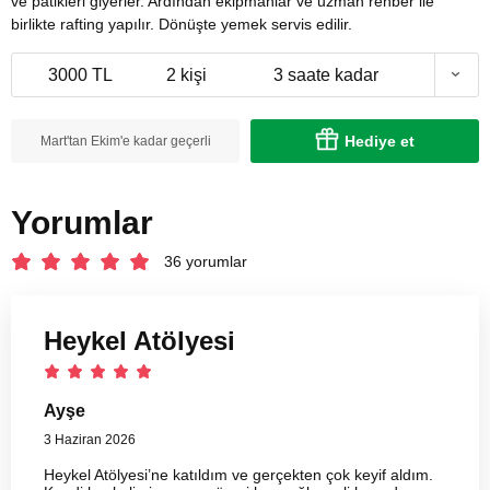
ve patikleri giyerler. Ardından ekipmanlar ve uzman rehber ile
birlikte rafting yapılır. Dönüşte yemek servis edilir.
3000 TL
2 kişi
3 saate kadar
Hediye et
Mart'tan Ekim'e kadar geçerli
Yorumlar
36 yorumlar
Heykel Atölyesi
Ayşe
3 Haziran 2026
Heykel Atölyesi’ne katıldım ve gerçekten çok keyif aldım.