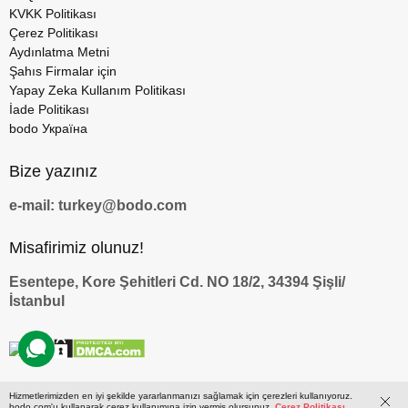
KVKK Politikası
Çerez Politikası
Aydınlatma Metni
Şahıs Firmalar için
Yapay Zeka Kullanım Politikası
İade Politikası
bodo Україна
Bize yazınız
e-mail: turkey@bodo.com
Misafirimiz olunuz!
Esentepe, Kore Şehitleri Cd. NO 18/2, 34394 Şişli/
İstanbul
Hizmetlerimizden en iyi şekilde yararlanmanızı sağlamak için çerezleri kullanıyoruz.
bodo.com'u kullanarak çerez kullanımına izin vermiş olursunuz.
Çerez Politikası