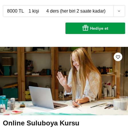
8000 TL
1 kişi
4 ders (her biri 2 saate kadar)
Hediye et
Online Suluboya Kursu