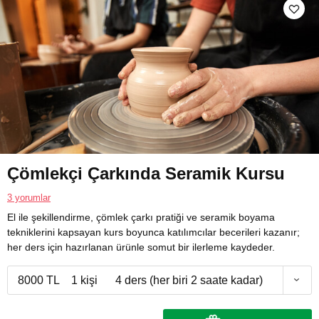
Çömlekçi Çarkında Seramik Kursu
3 yorumlar
El ile şekillendirme, çömlek çarkı pratiği ve seramik boyama
tekniklerini kapsayan kurs boyunca katılımcılar becerileri kazanır;
her ders için hazırlanan ürünle somut bir ilerleme kaydeder.
8000 TL
1 kişi
4 ders (her biri 2 saate kadar)