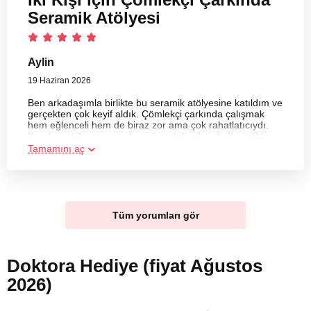
Seramik Atölyesi
Aylin
19 Haziran 2026
Ben arkadaşımla birlikte bu seramik atölyesine katıldım ve
gerçekten çok keyif aldık. Çömlekçi çarkında çalışmak
hem eğlenceli hem de biraz zor ama çok rahatlatıcıydı.
Kendi yaptığımız parçaları görmek harikaydı. Kesinlikle
tekrar gelmek isteriz!
Tamamını aç
Tüm yorumları gör
Doktora Hediye (fiyat Ağustos
2026)