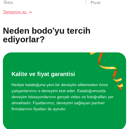
Ürün
Fiyat
Tamamını aç
İki Kişi için Seramik Atölyesi
1500 TL
Neden bodo'yu tercih
Çömlekçi Çarkında Seramik Kursu
8000 TL
ediyorlar?
Heykel Kursu
8000 TL
Online Suluboya Kursu
500 TL
Kalite ve fiyat garantisi
Online Temel Karakalem Kursu
750 TL
Hediye kataloğuna yeni bir deneyim eklemeden önce
çalışanlarımız o deneyimi test eder. Kataloğumuzda
Online Heykel Kursu
750 TL
deneyim lokasyonlarının gerçek video ve fotoğrafları yer
almaktadır. Fiyatlarımız, deneyimi sağlayan partner
firmalarının fiyatları ile aynıdır.