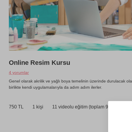
Online Resim Kursu
4 yorumlar
Genel olarak akrilik ve yağlı boya temelinin üzerinde durulacak olan
birlikte kendi uygulamalarıyla da adım adım ilerler.
750 TL
1 kişi
11 videolu eğitim (toplam 9 saat)