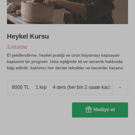
Heykel Kursu
3 yorumlar
El şekillendirme, heykel pratiği ve ürün boyamayı kapsayan
kapsamlı bir program. Usta eşliğinde kil ve seramik hakkında
bilgi edinilir; katılımcı her derste teknikler ve beceriler kazanır.
8000 TL
1 kişi
4 ders (her biri 2 saate kadar)
Hediye et