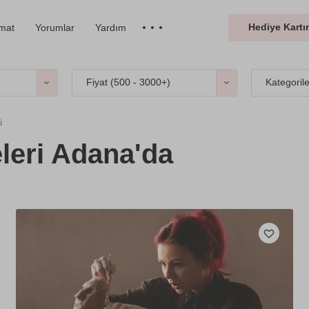
Hediye Kartın
imat
Yorumlar
Yardım
Fiyat (
500 - 3000+
)
Kategoril
i
leri Adana'da