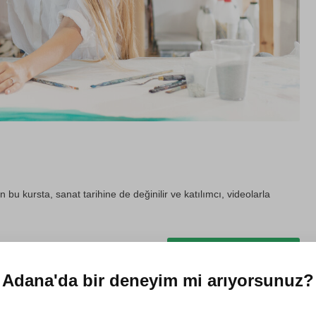
 bu kursta, sanat tarihine de değinilir ve katılımcı, videolarla
Hediye et
Adana'da
bir deneyim mi arıyorsunuz?