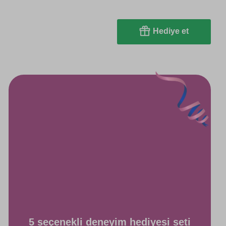
Hediye et
5 seçenekli deneyim hediyesi seti