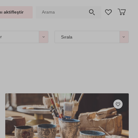
ı aktifleştir
er
Sırala