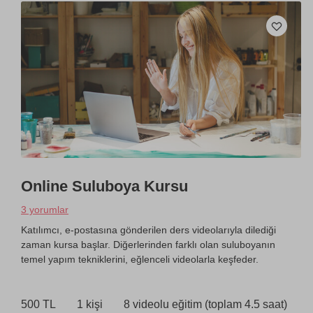
Online Suluboya Kursu
3 yorumlar
Katılımcı, e-postasına gönderilen ders videolarıyla dilediği
zaman kursa başlar. Diğerlerinden farklı olan suluboyanın
temel yapım tekniklerini, eğlenceli videolarla keşfeder.
500 TL
1 kişi
8 videolu eğitim (toplam 4.5 saat)