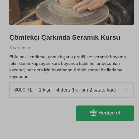
Çömlekçi Çarkında Seramik Kursu
3 yorumlar
El ile şekillendirme, çömlek çarkı pratiği ve seramik boyama
tekniklerini kapsayan kurs boyunca katılımcılar becerileri
kazanır; her ders için hazırlanan ürünle somut bir ilerleme
kaydeder.
8000 TL
1 kişi
4 ders (her biri 2 saate kadar)
Hediye et