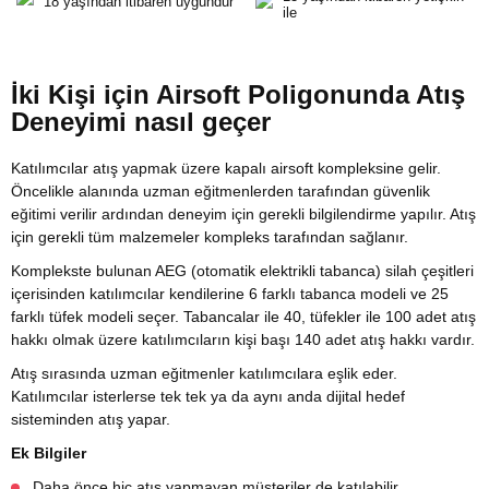
18 yaşından itibaren uygundur
ile
İki Kişi için Airsoft Poligonunda Atış
Deneyimi nasıl geçer
Katılımcılar atış yapmak üzere kapalı airsoft kompleksine gelir.
Öncelikle alanında uzman eğitmenlerden tarafından güvenlik
eğitimi verilir ardından deneyim için gerekli bilgilendirme yapılır. Atış
için gerekli tüm malzemeler kompleks tarafından sağlanır.
Komplekste bulunan AEG (otomatik elektrikli tabanca) silah çeşitleri
içerisinden katılımcılar kendilerine 6 farklı tabanca modeli ve 25
farklı tüfek modeli seçer. Tabancalar ile 40, tüfekler ile 100 adet atış
hakkı olmak üzere katılımcıların kişi başı 140 adet atış hakkı vardır.
Atış sırasında uzman eğitmenler katılımcılara eşlik eder.
Katılımcılar isterlerse tek tek ya da aynı anda dijital hedef
sisteminden atış yapar.
Ek Bilgiler
Daha önce hiç atış yapmayan müşteriler de katılabilir.