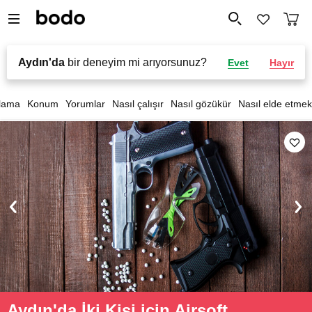
Aydın'da
bir deneyim mi arıyorsunuz?
Evet
Hayır
lama
Konum
Yorumlar
Nasıl çalışır
Nasıl gözükür
Nasıl elde etmek
Aydın'da İki Kişi için Airsoft