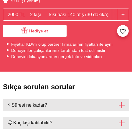
5.00
(1 yorum)
2000 TL
2 kişi
kişi başı 140 atış (30 dakika)
Hediye et
Fiyatlar KDV'li olup partner firmalarının fiyatları ile aynı
Deneyimler çalışanlarımız tarafından test edilmiştir
Deneyim lokasyonlarının gerçek foto ve videoları
Sıkça sorulan sorular
⚡ Süresi ne kadar?
🤗 Kaç kişi katılabilir?