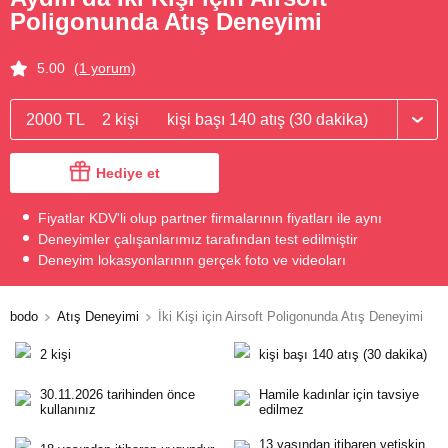
Poligonunda Atış Deneyimi
5.00
(1 yorum)
2000 TL
2 kişi
kişi başı 140 atış (30 dakika)
Hediye et
Fiyatlar KDV'li olup partner firmalarının fiyatları ile aynı
Deneyimler çalışanlarımız tarafından test edilmiştir
Deneyim lokasyonlarının gerçek foto ve videoları
bodo
Atış Deneyimi
İki Kişi için Airsoft Poligonunda Atış Deneyimi
2 kişi
kişi başı 140 atış (30 dakika)
30.11.2026 tarihinden önce
Hamile kadınlar için tavsiye
kullanınız
edilmez
13 yaşından itibaren yetişkin