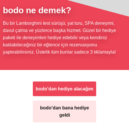
bodo ne demek?
Bu bir Lamborghini test sürüşü, yat turu, SPA deneyimi,
davul çalma ve yüzlerce başka hizmet. Güzel bir hediye
paketi ile deneyimleri hediye edebilir veya kendiniz
katılabileceğiniz bir eğlence için rezervasyonu
yaptırabilirsiniz. Üstelik tüm bunlar sadece 3 tıklamayla!
bodo'dan hediye alacağım
bodo'dan bana hediye
geldi