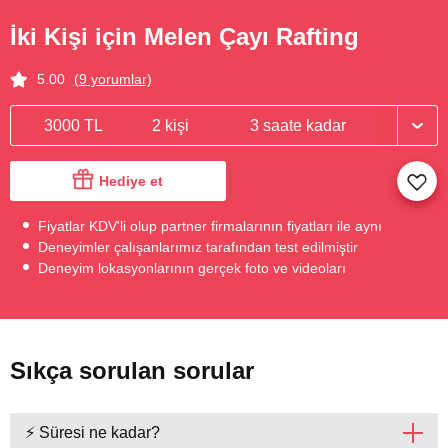
İki Kişi için Melen Çayı Rafting
5.00
(9 yorumlar)
3000 TL
2 kişi
3 saate kadar
Hediye et
Fiyatlar KDV'li olup partner firmalarının fiyatları ile aynı
Deneyimler çalışanlarımız tarafından test edilmiştir
Deneyim lokasyonlarının gerçek foto ve videoları
Sıkça sorulan sorular
⚡ Süresi ne kadar?