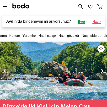
Aydın'da
bir deneyim mi arıyorsunuz?
Evet
Hayır
lama
Konum
Yorumlar
Nasıl çalışır
Nasıl gözükür
Nasıl elde etmek
Düzce'de İki Kişi için Melen Çayı