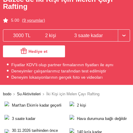
Rafting
5.00
(9 yorumlar)
3000 TL
2 kişi
3 saate kadar
Hediye et
Fiyatlar KDV'li olup partner firmalarının fiyatları ile aynı
Deneyimler çalışanlarımız tarafından test edilmiştir
Deneyim lokasyonlarının gerçek foto ve videoları
bodo
Su Aktiviteleri
İki Kişi için Melen Çayı Rafting
Mart'tan Ekim'e kadar geçerli
2 kişi
3 saate kadar
Hava durumuna bağlı değildir
30.11.2026 tarihinden önce
140 kg'a kadar