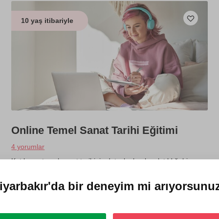
10 yaş itibariyle
Online Temel Sanat Tarihi Eğitimi
4 yorumlar
Katılımcı, temel sanat tarihinin detaylı olarak anlatıldığı bir
video serisini online olarak alır. Dilediği yerde, dilediği zamanda
ve dilediği kadar dersleri izleyebilir. Tarihi eserler de incelenir.
iyarbakır'da
bir deneyim mi arıyorsunu
750 TL
1 kişi
4 videolu eğitim (toplam 9 saat)