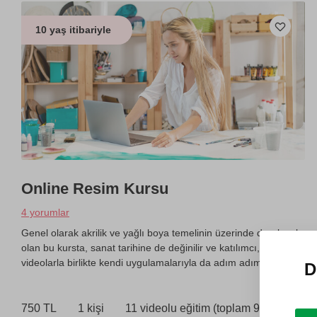
10 yaş itibariyle
Online Resim Kursu
4 yorumlar
Genel olarak akrilik ve yağlı boya temelinin üzerinde durulacak
olan bu kursta, sanat tarihine de değinilir ve katılımcı,
videolarla birlikte kendi uygulamalarıyla da adım adım ilerler.
D
750 TL
1 kişi
11 videolu eğitim (toplam 9 saat)