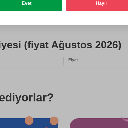
Evet
Hayır
Hediye et
esi (fiyat Ağustos 2026)
Fiyat
500 TL
750 TL
ediyorlar?
750 TL
750 TL