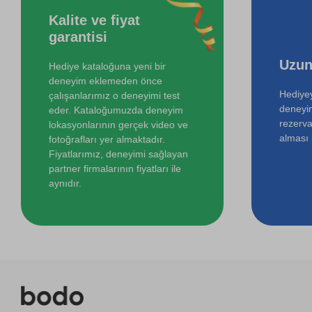
Kalite ve fiyat
Online Temel Sanat Tarihi Eğitimi
garantisi
Uzun
Hediye kataloğuna yeni bir
deneyim eklemeden önce
Hediyey
çalışanlarımız o deneyimi test
deneyi
eder. Kataloğumuzda deneyim
rezerva
lokasyonlarının gerçek video ve
alması i
fotoğrafları yer almaktadır.
Fiyatlarımız, deneyimi sağlayan
partner firmalarının fiyatları ile
aynıdır.