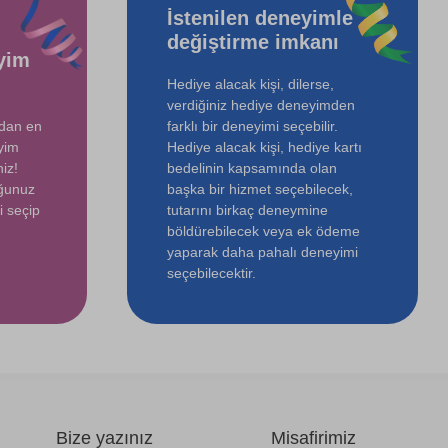
İstenilen deneyimle
değiştirme imkanı
yim
Hediye alacak kişi, dilerse,
verdiğiniz hediye deneyimden
ndan en
farklı bir deneyimi seçebilir.
yim
Hediye alacak kişi, hediye kartı
iz!
bedelinin kapsamında olan
uğunuz
başka bir hizmet seçebilecek,
i seçip
tutarını birkaç deneymine
böldürebilecek veya ek ödeme
yaparak daha pahalı deneyimi
seçebilecektir.
Bize yazınız
Misafirimiz