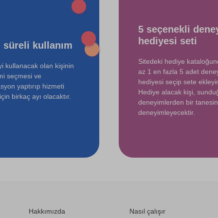
750 TL
5 seçenekli dene
hediyesi seti
 süreli kullanım
Sitedeki hediye kataloğu
i kullanacak olan kişinin
az 1 en fazla 5 adet dene
mi seçmesi ve
hediyesi seçip sete ekleyin
syon yaptırıp hizmeti
Hediye alacak kişi, sund
çin birkaç ayı olacaktır.
deneyimlerden bir tanesin
deneyimleyecektir.
Hakkımızda
Nasıl çalışır