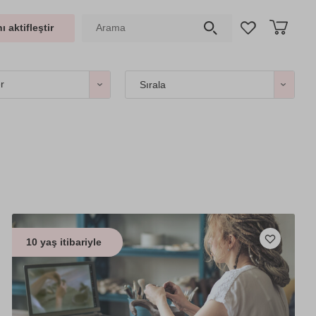
ı aktifleştir
er
Sırala
10 yaş itibariyle