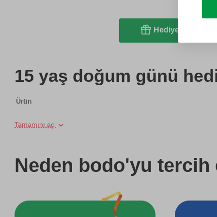
Hediye et
15 yaş doğum günü hediy
Ürün
Tamamını aç
Online Suluboya Kursu
Online Temel Karakalem Kursu
Neden bodo'yu tercih 
Online Heykel Kursu
Online Resim Kursu