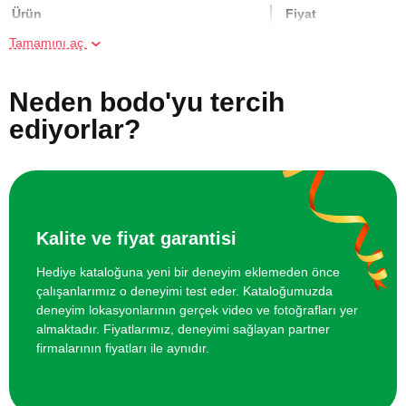
Ürün
Fiyat
Tamamını aç
Online Suluboya Kursu
500 TL
Neden bodo'yu tercih
Online Temel Karakalem Kursu
750 TL
ediyorlar?
Online Heykel Kursu
750 TL
Online Resim Kursu
750 TL
Kalite ve fiyat garantisi
Online Temel Sanat Tarihi Eğitimi
750 TL
Hediye kataloğuna yeni bir deneyim eklemeden önce
çalışanlarımız o deneyimi test eder. Kataloğumuzda
deneyim lokasyonlarının gerçek video ve fotoğrafları yer
almaktadır. Fiyatlarımız, deneyimi sağlayan partner
firmalarının fiyatları ile aynıdır.