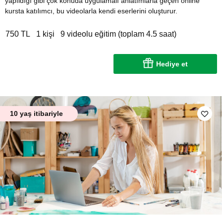
yapıldığı gibi çok konuda uygulamalı anlatımlarla geçen online
kursta katılımcı, bu videolarla kendi eserlerini oluşturur.
750 TL
1 kişi
9 videolu eğitim (toplam 4.5 saat)
Hediye et
10 yaş itibariyle