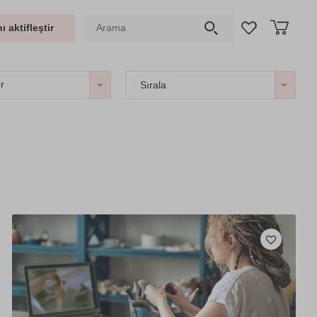
ı aktifleştir
er
Sırala