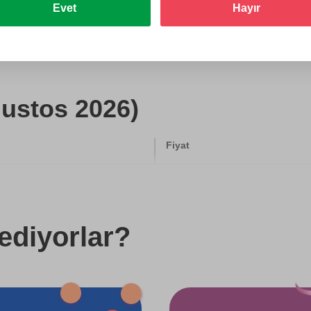
Evet
Hayır
Hediye et
ğustos 2026)
Fiyat
500 TL
750 TL
ediyorlar?
750 TL
750 TL