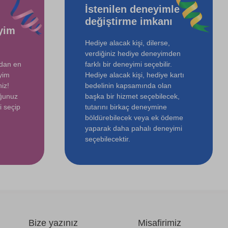
İstenilen deneyimle
değiştirme imkanı
yim
Hediye alacak kişi, dilerse,
verdiğiniz hediye deneyimden
ndan en
farklı bir deneyimi seçebilir.
yim
Hediye alacak kişi, hediye kartı
iz!
bedelinin kapsamında olan
uğunuz
başka bir hizmet seçebilecek,
i seçip
tutarını birkaç deneymine
böldürebilecek veya ek ödeme
yaparak daha pahalı deneyimi
seçebilecektir.
Bize yazınız
Misafirimiz