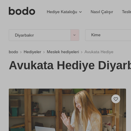
Nasıl Çalışır
Tesl
Hediye Kataloğu
Kime
Diyarbakır
bodo
Hediyeler
Meslek hediyeleri
Avukata Hediye
Avukata Hediye Diyarb