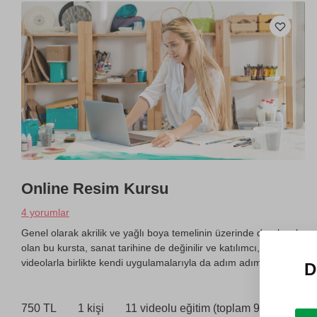
Online Resim Kursu
4 yorumlar
Genel olarak akrilik ve yağlı boya temelinin üzerinde durulacak
olan bu kursta, sanat tarihine de değinilir ve katılımcı,
videolarla birlikte kendi uygulamalarıyla da adım adım ilerler.
D
750 TL
1 kişi
11 videolu eğitim (toplam 9 saat)