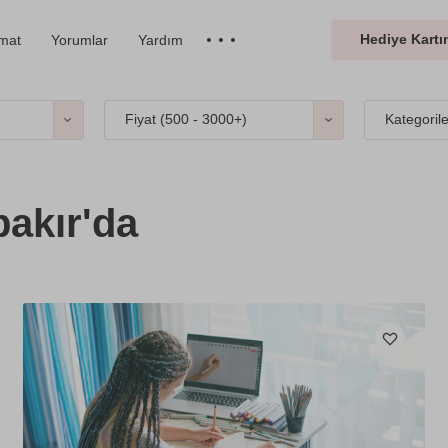
Hediye Kartın
imat
Yorumlar
Yardım
Fiyat (
500 - 3000+
)
Kategoril
akır'da