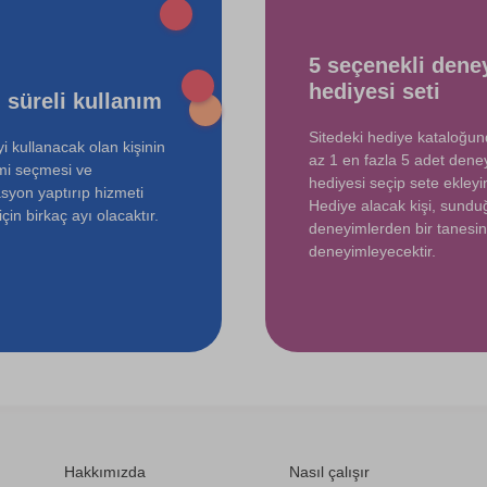
750 TL
5 seçenekli dene
3000 TL
hediyesi seti
 süreli kullanım
Sitedeki hediye kataloğu
i kullanacak olan kişinin
az 1 en fazla 5 adet dene
mi seçmesi ve
hediyesi seçip sete ekleyin
syon yaptırıp hizmeti
Hediye alacak kişi, sund
çin birkaç ayı olacaktır.
deneyimlerden bir tanesin
deneyimleyecektir.
Hakkımızda
Nasıl çalışır