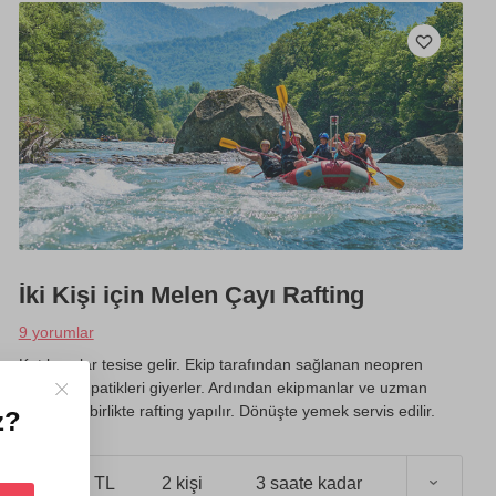
İki Kişi için Melen Çayı Rafting
9 yorumlar
Katılımcılar tesise gelir. Ekip tarafından sağlanan neopren
kıyafet ve patikleri giyerler. Ardından ekipmanlar ve uzman
rehber ile birlikte rafting yapılır. Dönüşte yemek servis edilir.
z?
3000 TL
2 kişi
3 saate kadar