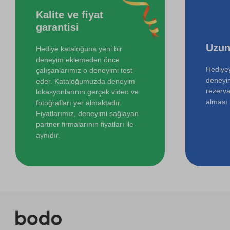
Kalite ve fiyat
Online Temel Sanat Tarihi Eğitimi
garantisi
İki Kişi için Melen Çayı Rafting
Uzun
Hediye kataloğuna yeni bir
deneyim eklemeden önce
Hediyey
çalışanlarımız o deneyimi test
deneyi
eder. Kataloğumuzda deneyim
rezerva
lokasyonlarının gerçek video ve
alması i
fotoğrafları yer almaktadır.
Fiyatlarımız, deneyimi sağlayan
partner firmalarının fiyatları ile
aynıdır.