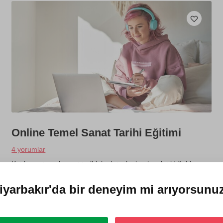
Online Temel Sanat Tarihi Eğitimi
4 yorumlar
Katılımcı, temel sanat tarihinin detaylı olarak anlatıldığı bir
video serisini online olarak alır. Dilediği yerde, dilediği zamanda
ve dilediği kadar dersleri izleyebilir. Tarihi eserler de incelenir.
iyarbakır'da
bir deneyim mi arıyorsunu
750 TL
1 kişi
4 videolu eğitim (toplam 9 saat)