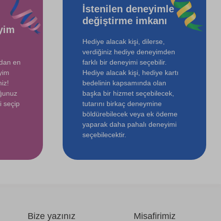
İstenilen deneyimle
değiştirme imkanı
yim
Hediye alacak kişi, dilerse,
verdiğiniz hediye deneyimden
ndan en
farklı bir deneyimi seçebilir.
yim
Hediye alacak kişi, hediye kartı
iz!
bedelinin kapsamında olan
uğunuz
başka bir hizmet seçebilecek,
i seçip
tutarını birkaç deneymine
böldürebilecek veya ek ödeme
yaparak daha pahalı deneyimi
seçebilecektir.
Bize yazınız
Misafirimiz