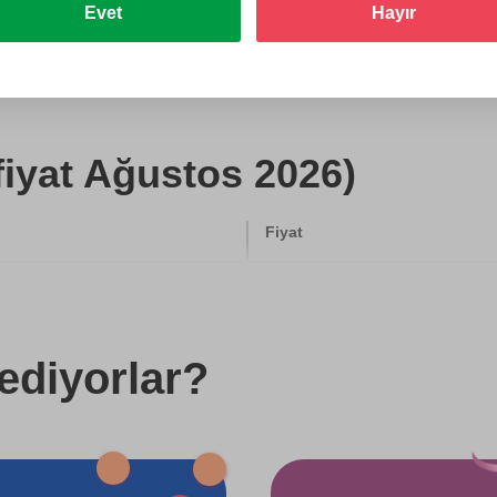
Evet
Hayır
Hediye et
fiyat Ağustos 2026)
Fiyat
500 TL
750 TL
ediyorlar?
750 TL
750 TL