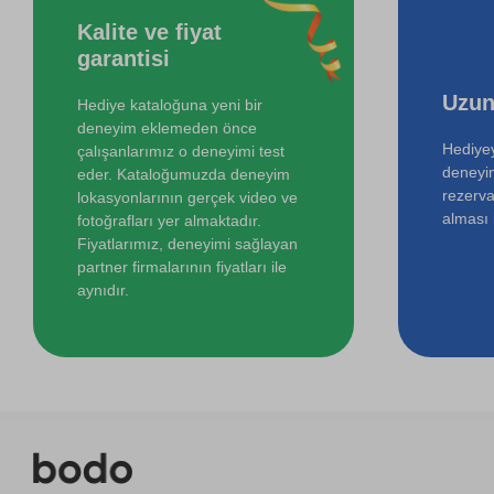
Kalite ve fiyat
Online Temel Sanat Tarihi Eğitimi
garantisi
İki Kişi için Melen Çayı Rafting
Uzun
Hediye kataloğuna yeni bir
deneyim eklemeden önce
Hediyey
çalışanlarımız o deneyimi test
deneyi
eder. Kataloğumuzda deneyim
rezerva
lokasyonlarının gerçek video ve
alması i
fotoğrafları yer almaktadır.
Fiyatlarımız, deneyimi sağlayan
partner firmalarının fiyatları ile
aynıdır.