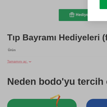
Hediye et
Tıp Bayramı Hediyeleri (
Ürün
Tamamını aç
Online Suluboya Kursu
Online Temel Karakalem Kursu
Neden bodo'yu tercih 
Online Heykel Kursu
Online Resim Kursu