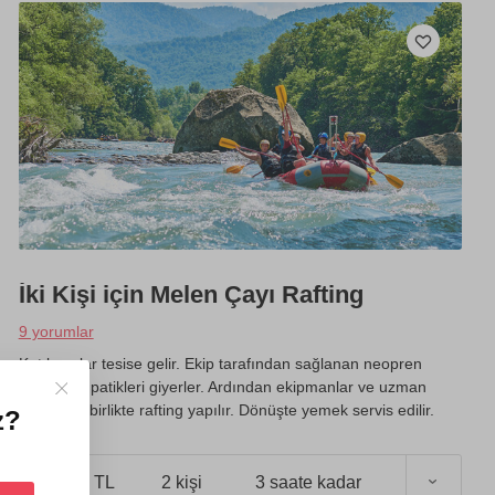
İki Kişi için Melen Çayı Rafting
9 yorumlar
Katılımcılar tesise gelir. Ekip tarafından sağlanan neopren
kıyafet ve patikleri giyerler. Ardından ekipmanlar ve uzman
rehber ile birlikte rafting yapılır. Dönüşte yemek servis edilir.
z?
3000 TL
2 kişi
3 saate kadar