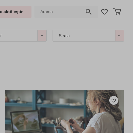
ı aktifleştir
er
Sırala