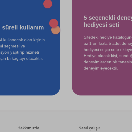
750 TL
5 seçenekli dene
3000 TL
hediyesi seti
 süreli kullanım
Sitedeki hediye kataloğu
i kullanacak olan kişinin
az 1 en fazla 5 adet dene
mi seçmesi ve
hediyesi seçip sete ekleyin
syon yaptırıp hizmeti
Hediye alacak kişi, sund
çin birkaç ayı olacaktır.
deneyimlerden bir tanesin
deneyimleyecektir.
Hakkımızda
Nasıl çalışır