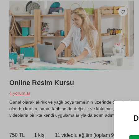
Online Resim Kursu
4 yorumlar
Genel olarak akrilik ve yağlı boya temelinin üzerinde durulacak
olan bu kursta, sanat tarihine de değinilir ve katılımcı,
videolarla birlikte kendi uygulamalarıyla da adım adım ilerler.
D
750 TL
1 kişi
11 videolu eğitim (toplam 9 saat)