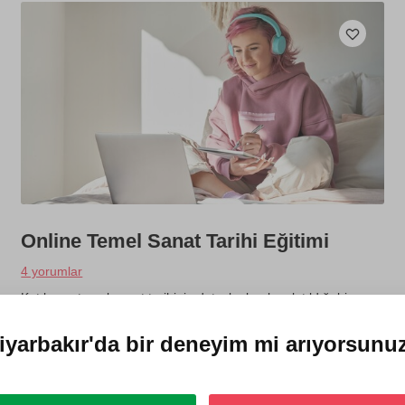
Online Temel Sanat Tarihi Eğitimi
4 yorumlar
Katılımcı, temel sanat tarihinin detaylı olarak anlatıldığı bir
video serisini online olarak alır. Dilediği yerde, dilediği zamanda
ve dilediği kadar dersleri izleyebilir. Tarihi eserler de incelenir.
iyarbakır'da
bir deneyim mi arıyorsunu
750 TL
1 kişi
4 videolu eğitim (toplam 9 saat)