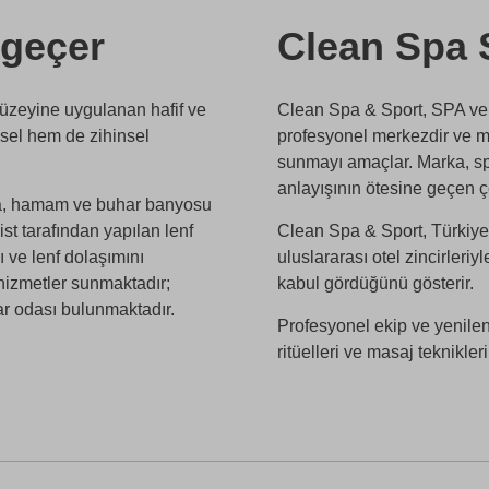
 geçer
Clean Spa 
yüzeyine uygulanan hafif ve
Clean Spa & Sport, SPA ve 
nsel hem de zihinsel
profesyonel merkezdir ve mi
sunmayı amaçlar. Marka, spa
anlayışının ötesine geçen çö
una, hamam ve buhar banyosu
st tarafından yapılan lenf
Clean Spa & Sport, Türkiye’
 ve lenf dolaşımını
uluslararası otel zincirleriyl
 hizmetler sunmaktadır;
kabul gördüğünü gösterir.
r odası bulunmaktadır.
Profesyonel ekip ve yenilen
ritüelleri ve masaj teknikle