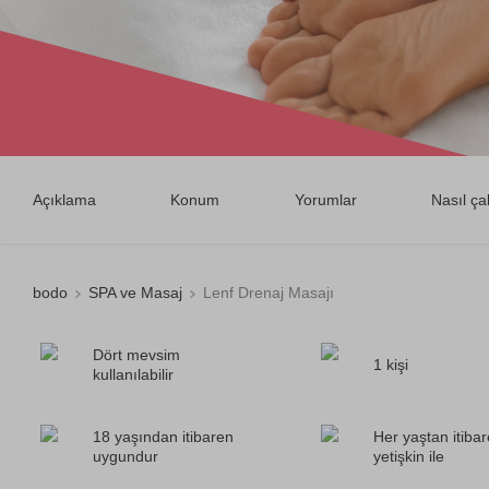
Açıklama
Konum
Yorumlar
Nasıl çal
bodo
SPA ve Masaj
Lenf Drenaj Masajı
Dört mevsim
1 kişi
kullanılabilir
18 yaşından itibaren
Her yaştan itiba
uygundur
yetişkin ile