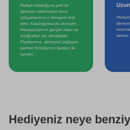
Uzun
Hediye kataloğuna yeni bir
deneyim eklemeden önce
Hediyey
çalışanlarımız o deneyimi test
deneyi
eder. Kataloğumuzda deneyim
rezerva
lokasyonlarının gerçek video ve
alması i
fotoğrafları yer almaktadır.
Fiyatlarımız, deneyimi sağlayan
partner firmalarının fiyatları ile
aynıdır.
Hediyeniz
neye benziy