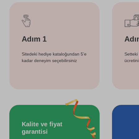
Adım 1
Adı
Sitedeki hediye kataloğundan 5'e
Setteki
kadar deneyim seçebilirsiniz
ücretin
Kalite ve fiyat
garantisi