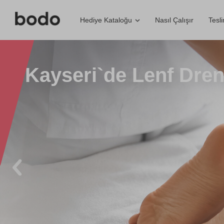
Nasıl Çalışır
Tesl
Hediye Kataloğu
Kayseri`de Lenf Dren