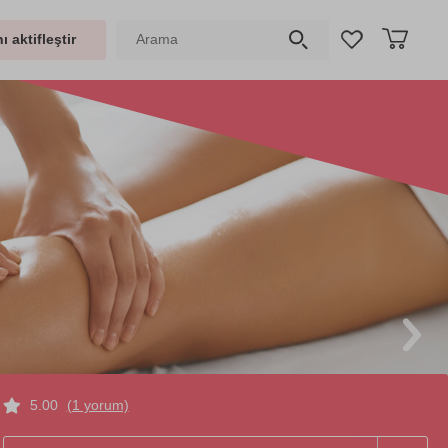
ı aktifleştir
5.00
(1 yorum)