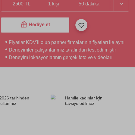
2500 TL
1 kişi
50 dakika
Hediye et
Fiyatlar KDV'li olup partner firmalarının fiyatları ile aynı
Deneyimler çalışanlarımız tarafından test edilmiştir
Deneyim lokasyonlarının gerçek foto ve videoları
2026 tarihinden
Hamile kadınlar için
ullanınız
tavsiye edilmez