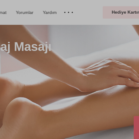
Hediye Kartın
imat
Yorumlar
Yardım
aj Masajı