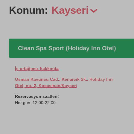
Konum:
Kayseri
Clean Spa Sport (Holiday Inn Otel)
İş ortağımız hakkında
Osman Kavuncu Cad., Kenarcık Sk., Holiday Inn
Otel, no: 2, Kocasinan/Kayseri
Rezervasyon saatleri:
Her gün: 12:00-22:00