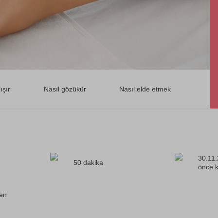
ışır
Nasıl gözükür
Nasıl elde etmek
30.11.
50 dakika
önce k
ren