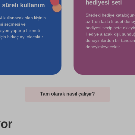
hediyesi seti
 süreli kullanım
Sitedeki hediye kataloğu
i kullanacak olan kişinin
az 1 en fazla 5 adet dene
mi seçmesi ve
hediyesi seçip sete ekleyin
syon yaptırıp hizmeti
Hediye alacak kişi, sund
çin birkaç ayı olacaktır.
deneyimlerden bir tanesin
deneyimleyecektir.
Tam olarak nasıl çalışır?
or