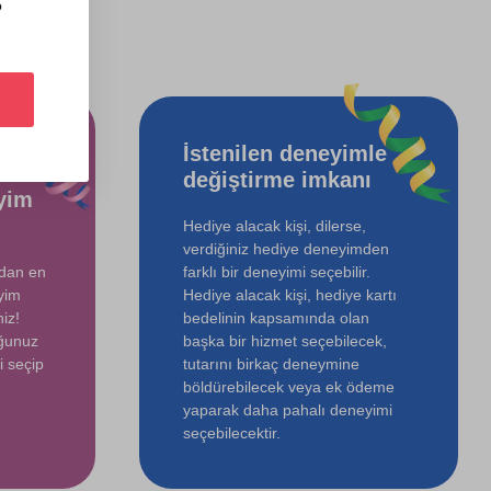
?
İstenilen deneyimle
değiştirme imkanı
yim
Hediye alacak kişi, dilerse,
verdiğiniz hediye deneyimden
ndan en
farklı bir deneyimi seçebilir.
yim
Hediye alacak kişi, hediye kartı
iz!
bedelinin kapsamında olan
uğunuz
başka bir hizmet seçebilecek,
i seçip
tutarını birkaç deneymine
böldürebilecek veya ek ödeme
yaparak daha pahalı deneyimi
seçebilecektir.