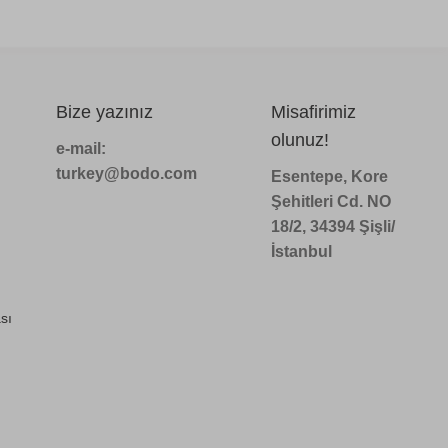
Bize yazınız
Misafirimiz
olunuz!
e-mail:
turkey@bodo.com
Esentepe, Kore
Şehitleri Cd. NO
18/2, 34394 Şişli/
İstanbul
sı