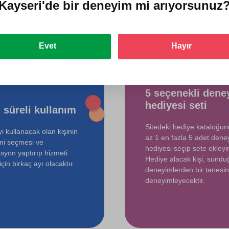
ediyorlar?
Kayseri'de
bir deneyim mi arıyorsunuz
Evet
Hayır
5 seçenekli dene
hediyesi seti
 süreli kullanım
Sitedeki hediye kataloğu
i kullanacak olan kişinin
az 1 en fazla 5 adet dene
mi seçmesi ve
hediyesi seçip sete ekleyin
syon yaptırıp hizmeti
Hediye alacak kişi, sund
çin birkaç ayı olacaktır.
deneyimlerden bir tanesin
deneyimleyecektir.