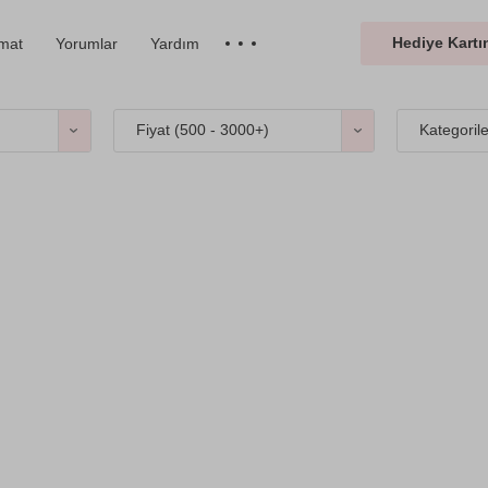
Hediye Kartın
imat
Yorumlar
Yardım
Fiyat (
500 - 3000+
)
Kategoril