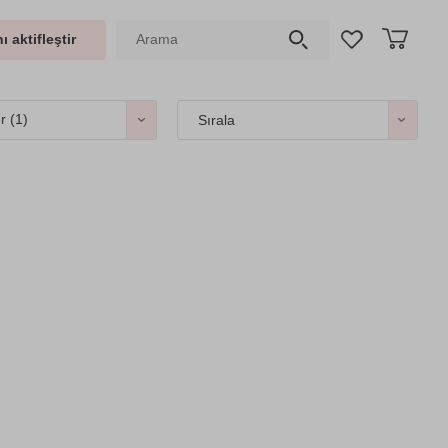
ı aktifleştir
er
(1)
Sırala