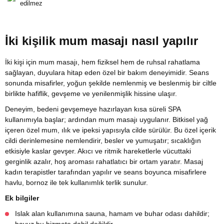
edilmez
İki kişilik mum masajı nasıl yapılır
İki kişi için mum masajı, hem fiziksel hem de ruhsal rahatlama
sağlayan, duyulara hitap eden özel bir bakım deneyimidir. Seans
sonunda misafirler, yoğun şekilde nemlenmiş ve beslenmiş bir ciltle
birlikte hafiflik, gevşeme ve yenilenmişlik hissine ulaşır.
Deneyim, bedeni gevşemeye hazırlayan kısa süreli SPA
kullanımıyla başlar; ardından mum masajı uygulanır. Bitkisel yağ
içeren özel mum, ılık ve ipeksi yapısıyla cilde sürülür. Bu özel içerik
cildi derinlemesine nemlendirir, besler ve yumuşatır; sıcaklığın
etkisiyle kaslar gevşer. Akıcı ve ritmik hareketlerle vücuttaki
gerginlik azalır, hoş aroması rahatlatıcı bir ortam yaratır. Masaj
kadın terapistler tarafından yapılır ve seans boyunca misafirlere
havlu, bornoz ile tek kullanımlık terlik sunulur.
Ek bilgiler
Islak alan kullanımına sauna, hamam ve buhar odası dahildir;