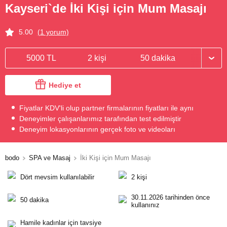
Kayseri`de İki Kişi için Mum Masajı
5.00
(1 yorum)
5000 TL
2 kişi
50 dakika
Hediye et
Fiyatlar KDV'li olup partner firmalarının fiyatları ile aynı
Deneyimler çalışanlarımız tarafından test edilmiştir
Deneyim lokasyonlarının gerçek foto ve videoları
bodo
SPA ve Masaj
İki Kişi için Mum Masajı
Dört mevsim kullanılabilir
2 kişi
30.11.2026 tarihinden önce
50 dakika
kullanınız
Hamile kadınlar için tavsiye