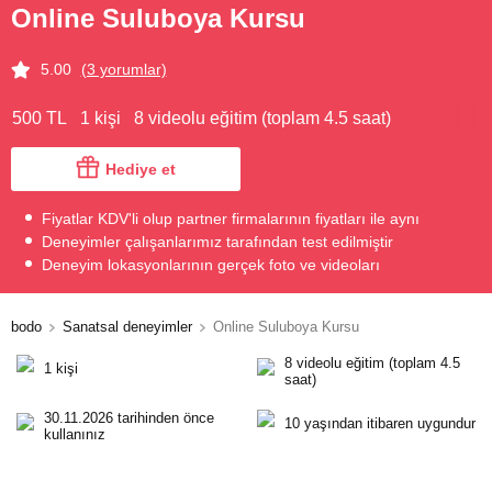
Online Suluboya Kursu
5.00
(3 yorumlar)
500 TL
1 kişi
8 videolu eğitim (toplam 4.5 saat)
Hediye et
Fiyatlar KDV'li olup partner firmalarının fiyatları ile aynı
Deneyimler çalışanlarımız tarafından test edilmiştir
Deneyim lokasyonlarının gerçek foto ve videoları
bodo
Sanatsal deneyimler
Online Suluboya Kursu
8 videolu eğitim (toplam 4.5
1 kişi
saat)
30.11.2026 tarihinden önce
10 yaşından itibaren uygundur
kullanınız