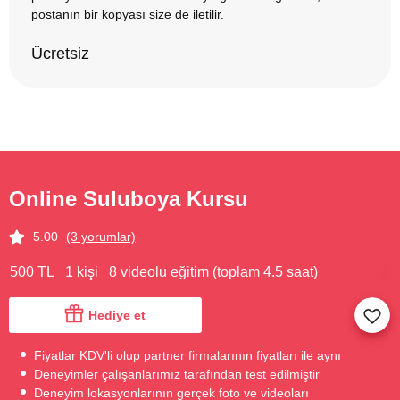
postanın bir kopyası size de iletilir.
Ücretsiz
Online Suluboya Kursu
5.00
(3 yorumlar)
500 TL
1 kişi
8 videolu eğitim (toplam 4.5 saat)
Hediye et
Fiyatlar KDV'li olup partner firmalarının fiyatları ile aynı
Deneyimler çalışanlarımız tarafından test edilmiştir
Deneyim lokasyonlarının gerçek foto ve videoları