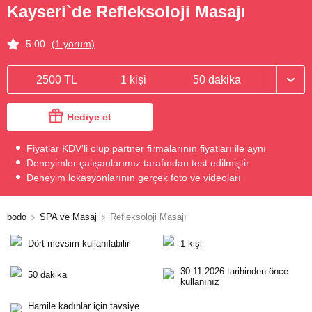
Kayseri`de Refleksoloji Masajı
5.00
(1 yorum)
2500 TL
1 kişi
50 dakika
Hediye et
Fiyatlar KDV'li olup partner firmalarının fiyatları ile aynı
Deneyimler çalışanlarımız tarafından test edilmiştir
Deneyim lokasyonlarının gerçek foto ve videoları
bodo
SPA ve Masaj
Refleksoloji Masajı
Dört mevsim kullanılabilir
1 kişi
30.11.2026 tarihinden önce
50 dakika
kullanınız
Hamile kadınlar için tavsiye