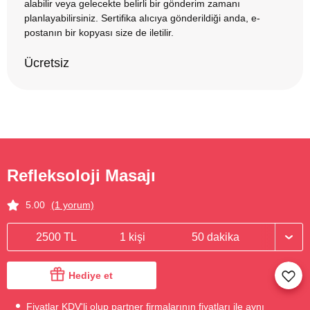
alabilir veya gelecekte belirli bir gönderim zamanı
planlayabilirsiniz. Sertifika alıcıya gönderildiği anda, e-
postanın bir kopyası size de iletilir.
Ücretsiz
Refleksoloji Masajı
5.00
(1 yorum)
2500 TL
1 kişi
50 dakika
Hediye et
Fiyatlar KDV'li olup partner firmalarının fiyatları ile aynı