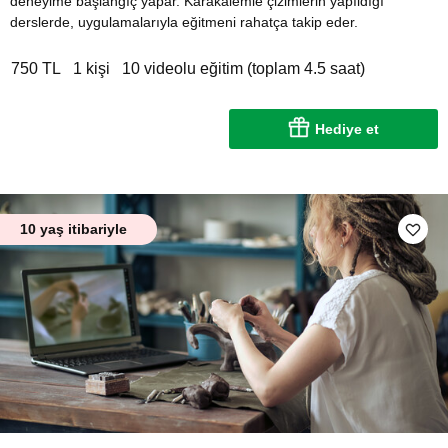
deneyime başlangıç yapar. Karakalemle çizimlerin yapıldığı
derslerde, uygulamalarıyla eğitmeni rahatça takip eder.
750 TL
1 kişi
10 videolu eğitim (toplam 4.5 saat)
Hediye et
10 yaş itibariyle