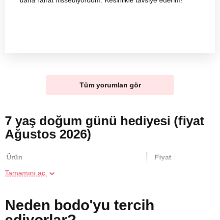
daha rahat hissediyordum. Kesinlikle tavsiye ederim!
Tüm yorumları gör
7 yaş doğum günü hediyesi (fiyat
Ağustos 2026)
Ürün
Fiyat
Tamamını aç
Grup Halinde Yoga Kursu
4000 TL
Neden bodo'yu tercih
Online Suluboya Kursu
500 TL
ediyorlar?