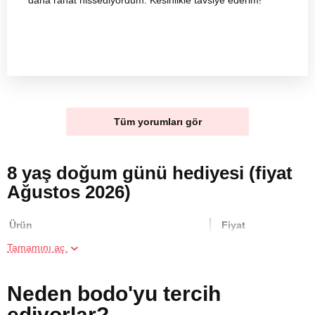
daha rahat hissediyordum. Kesinlikle tavsiye ederim!
Tüm yorumları gör
8 yaş doğum günü hediyesi (fiyat
Ağustos 2026)
Ürün
Fiyat
Tamamını aç
Grup Halinde Yoga Kursu
4000 TL
Neden bodo'yu tercih
Online Suluboya Kursu
500 TL
ediyorlar?