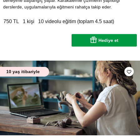
deneyime başlangıç yapar. Karakalemle çizimlerin yapıldığı
derslerde, uygulamalarıyla eğitmeni rahatça takip eder.
750 TL
1 kişi
10 videolu eğitim (toplam 4.5 saat)
Hediye et
10 yaş itibariyle