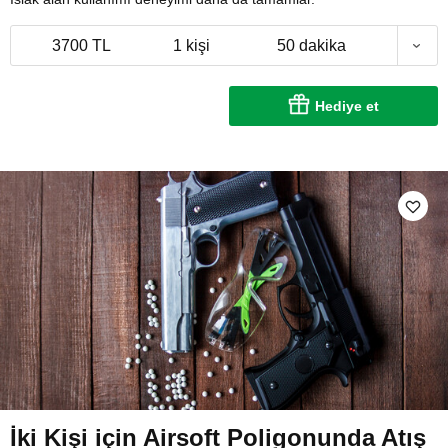
3700 TL
1 kişi
50 dakika
Hediye et
İki Kişi için Airsoft Poligonunda Atış