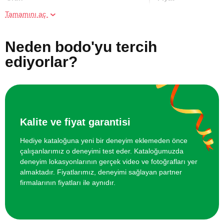
Tamamını aç
Online Suluboya Kursu
500 TL
Neden bodo'yu tercih
Online Temel Karakalem Kursu
750 TL
ediyorlar?
Online Heykel Kursu
750 TL
Online Resim Kursu
750 TL
Kalite ve fiyat garantisi
Online Temel Sanat Tarihi Eğitimi
750 TL
Hediye kataloğuna yeni bir deneyim eklemeden önce
çalışanlarımız o deneyimi test eder. Kataloğumuzda
deneyim lokasyonlarının gerçek video ve fotoğrafları yer
almaktadır. Fiyatlarımız, deneyimi sağlayan partner
firmalarının fiyatları ile aynıdır.