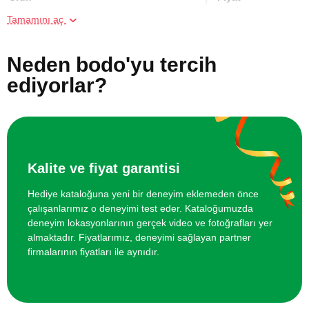
Tamamını aç
Online Suluboya Kursu
500 TL
Neden bodo'yu tercih
Online Temel Karakalem Kursu
750 TL
ediyorlar?
Online Heykel Kursu
750 TL
Online Resim Kursu
750 TL
Kalite ve fiyat garantisi
Online Temel Sanat Tarihi Eğitimi
750 TL
Hediye kataloğuna yeni bir deneyim eklemeden önce
çalışanlarımız o deneyimi test eder. Kataloğumuzda
deneyim lokasyonlarının gerçek video ve fotoğrafları yer
almaktadır. Fiyatlarımız, deneyimi sağlayan partner
firmalarının fiyatları ile aynıdır.