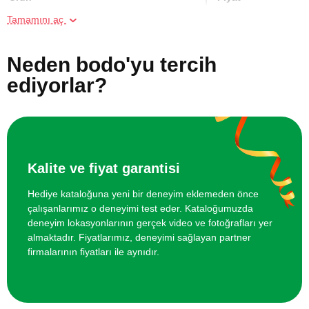
Tamamını aç
Online Suluboya Kursu
500 TL
Neden bodo'yu tercih
Online Temel Karakalem Kursu
750 TL
ediyorlar?
Online Heykel Kursu
750 TL
Online Resim Kursu
750 TL
Kalite ve fiyat garantisi
Online Temel Sanat Tarihi Eğitimi
750 TL
Hediye kataloğuna yeni bir deneyim eklemeden önce
çalışanlarımız o deneyimi test eder. Kataloğumuzda
deneyim lokasyonlarının gerçek video ve fotoğrafları yer
almaktadır. Fiyatlarımız, deneyimi sağlayan partner
firmalarının fiyatları ile aynıdır.