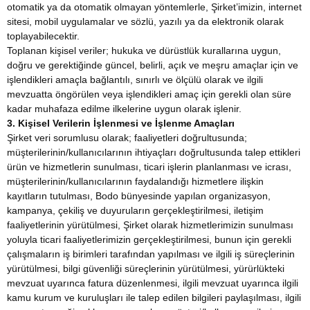
otomatik ya da otomatik olmayan yöntemlerle, Şirket’imizin, internet
sitesi, mobil uygulamalar ve sözlü, yazılı ya da elektronik olarak
toplayabilecektir.
Toplanan kişisel veriler; hukuka ve dürüstlük kurallarına uygun,
doğru ve gerektiğinde güncel, belirli, açık ve meşru amaçlar için ve
işlendikleri amaçla bağlantılı, sınırlı ve ölçülü olarak ve ilgili
mevzuatta öngörülen veya işlendikleri amaç için gerekli olan süre
kadar muhafaza edilme ilkelerine uygun olarak işlenir.
3. Kişisel Verilerin İşlenmesi ve İşlenme Amaçları
Şirket veri sorumlusu olarak; faaliyetleri doğrultusunda;
müşterilerinin/kullanıcılarının ihtiyaçları doğrultusunda talep ettikleri
ürün ve hizmetlerin sunulması, ticari işlerin planlanması ve icrası,
müşterilerinin/kullanıcılarının faydalandığı hizmetlere ilişkin
kayıtların tutulması, Bodo bünyesinde yapılan organizasyon,
kampanya, çekiliş ve duyuruların gerçekleştirilmesi, iletişim
faaliyetlerinin yürütülmesi, Şirket olarak hizmetlerimizin sunulması
yoluyla ticari faaliyetlerimizin gerçekleştirilmesi, bunun için gerekli
çalışmaların iş birimleri tarafından yapılması ve ilgili iş süreçlerinin
yürütülmesi, bilgi güvenliği süreçlerinin yürütülmesi, yürürlükteki
mevzuat uyarınca fatura düzenlenmesi, ilgili mevzuat uyarınca ilgili
kamu kurum ve kuruluşları ile talep edilen bilgileri paylaşılması, ilgili