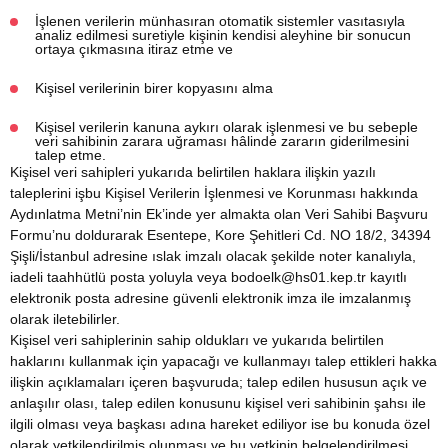
İşlenen verilerin münhasıran otomatik sistemler vasıtasıyla
analiz edilmesi suretiyle kişinin kendisi aleyhine bir sonucun
ortaya çıkmasına itiraz etme ve
Kişisel verilerinin birer kopyasını alma
Kişisel verilerin kanuna aykırı olarak işlenmesi ve bu sebeple
veri sahibinin zarara uğraması hâlinde zararın giderilmesini
talep etme.
Kişisel veri sahipleri yukarıda belirtilen haklara ilişkin yazılı
taleplerini işbu Kişisel Verilerin İşlenmesi ve Korunması hakkında
Aydınlatma Metni’nin Ek’inde yer almakta olan Veri Sahibi Başvuru
Formu’nu doldurarak Esentepe, Kore Şehitleri Cd. NO 18/2, 34394
Şişli/İstanbul adresine ıslak imzalı olacak şekilde noter kanalıyla,
iadeli taahhütlü posta yoluyla veya bodoelk@hs01.kep.tr kayıtlı
elektronik posta adresine güvenli elektronik imza ile imzalanmış
olarak iletebilirler.
Kişisel veri sahiplerinin sahip oldukları ve yukarıda belirtilen
haklarını kullanmak için yapacağı ve kullanmayı talep ettikleri hakka
ilişkin açıklamaları içeren başvuruda; talep edilen hususun açık ve
anlaşılır olası, talep edilen konusunu kişisel veri sahibinin şahsı ile
ilgili olması veya başkası adına hareket ediliyor ise bu konuda özel
olarak yetkilendirilmiş olunması ve bu yetkinin belgelendirilmesi,