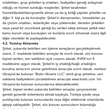
ortaklıkları, grup şirketleri iş ortakları, faaliyetleri gereği anlaşmalı
olduğu ve hizmet sunduğu müşteriler, Şirket tarafından
hizmet/destek/danışmanlık alınan ya da iş birliği yapılan şirketler ve
diğer 3. kişi ya da kuruluşlar, Şirket’in danışmanları, hissedarları ya
da çözüm ortakları, tedarikçiler veya yükleniciler, denetim şirketleri
veya yasal bir zorunluluk gereği bu verileri talep etmeye yetkili olan
kamu kurum veya kuruluşları ve bunlarla sınırlı olmamak üzere ilgili
diğer otoriteler ile paylaşabilecektir.
4.2. Yurtdışı Aktarımla
Şirket, yukarıda belirtilen veri işleme amaçlarını gerçekleştirmek
üzere, 3. maddede belirtilen amaçlar ile sınırlı olarak, söz konusu
kişisel verileri, veri sahibinin açık rızasını alarak, KVKK’nın 9.
maddesine uygun olarak; Şirket’in iş ortaklığı/bağlı ortaklığını
kurulma amacının yerine getirilmesi amacıyla sınırlı olarak, merkezi
Ukrayna’da bulunan “Bodo Ukraine LLC” isimli grup şirketine, veri
saklama faaliyetlerini yürütebilmesi amacıyla www.bodo.com ‘nin
Ukrayna’da bulunan sunucularına aktarabilecektir.
Şirket, kişisel verileri yukarıda belirtilen amaçlar çerçevesinde
gerekli güvenlik önlemlerini almak kaydıyla, Türkiye içinde veya
yurtdışında bulunan sunucularda veya diğer elektronik ortamlarda
işleyip saklayabilir. Şirket, söz konusu sunucuların bulunduğu