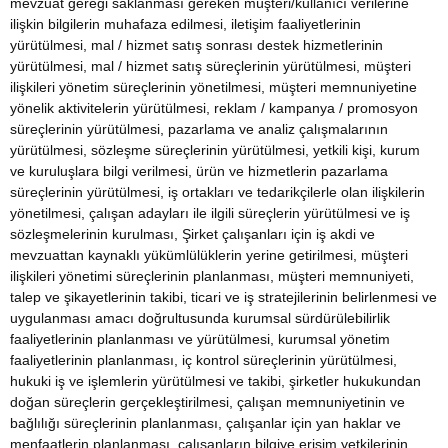
mevzuat gereği saklanması gereken müşteri/kullanıcı verilerine
ilişkin bilgilerin muhafaza edilmesi, iletişim faaliyetlerinin
yürütülmesi, mal / hizmet satış sonrası destek hizmetlerinin
yürütülmesi, mal / hizmet satış süreçlerinin yürütülmesi, müşteri
ilişkileri yönetim süreçlerinin yönetilmesi, müşteri memnuniyetine
yönelik aktivitelerin yürütülmesi, reklam / kampanya / promosyon
süreçlerinin yürütülmesi, pazarlama ve analiz çalışmalarının
yürütülmesi, sözleşme süreçlerinin yürütülmesi, yetkili kişi, kurum
ve kuruluşlara bilgi verilmesi, ürün ve hizmetlerin pazarlama
süreçlerinin yürütülmesi, iş ortakları ve tedarikçilerle olan ilişkilerin
yönetilmesi, çalışan adayları ile ilgili süreçlerin yürütülmesi ve iş
sözleşmelerinin kurulması, Şirket çalışanları için iş akdi ve
mevzuattan kaynaklı yükümlülüklerin yerine getirilmesi, müşteri
ilişkileri yönetimi süreçlerinin planlanması, müşteri memnuniyeti,
talep ve şikayetlerinin takibi, ticari ve iş stratejilerinin belirlenmesi ve
uygulanması amacı doğrultusunda kurumsal sürdürülebilirlik
faaliyetlerinin planlanması ve yürütülmesi, kurumsal yönetim
faaliyetlerinin planlanması, iç kontrol süreçlerinin yürütülmesi,
hukuki iş ve işlemlerin yürütülmesi ve takibi, şirketler hukukundan
doğan süreçlerin gerçekleştirilmesi, çalışan memnuniyetinin ve
bağlılığı süreçlerinin planlanması, çalışanlar için yan haklar ve
menfaatlerin planlanması, çalışanların bilgiye erişim yetkilerinin