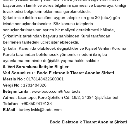
başvurunun kimlik ve adres bilgilerini içermesi ve başvuruya kimliği
tevsik edici belgelerin eklenmesi gerekmektedir.
Şirket’imize iletilen usulüne uygun talepler en geç 30 (otuz) gün
içinde sonuçlandırılacaktır. Söz konusu taleplerin
sonuçlandırılmasının ayrıca bir maliyeti gerektirmesi hâlinde,
Şirket’imiz tarafından başvuru sahibinden Kurul tarafından
belirlenen tarifedeki ücret istenebilecektir.
Şirket’in Kanun’da olabilecek değişiklikler ve Kişisel Verileri Koruma
Kurulu tarafından belirlenecek yöntemler nedeni ile iş bu
aydınlatma metninde değişiklik yapma hakkı saklıdır.
6. Veri Sorumlusu İletişim Bilgileri
Veri Sorumlusu : Bodo Elektronik Ticaret Anonim Şirketi
Mersis No
: 0178148432600001
Vergi No
: 1781484326
İletişim Linki
: www.bodo.com/tr/contacts.
Adres
: Esentepe, Kore Şehitleri Cd. 18/2, 34394 Şişli/İstanbul
Telefon
: +908502419138
E-Mail
: turkey.kvkk@bodo.com
Bodo Elektronik Ticaret Anonim Şirketi