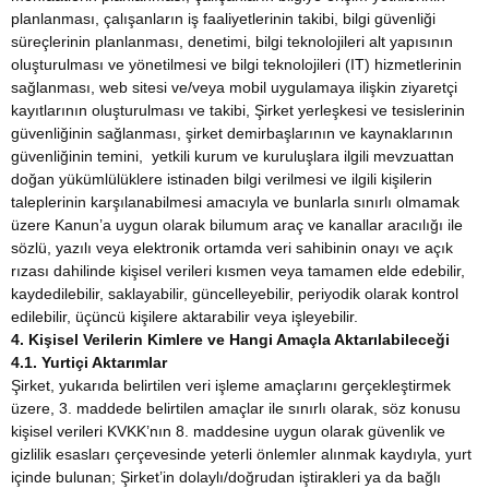
planlanması, çalışanların iş faaliyetlerinin takibi, bilgi güvenliği
süreçlerinin planlanması, denetimi, bilgi teknolojileri alt yapısının
oluşturulması ve yönetilmesi ve bilgi teknolojileri (IT) hizmetlerinin
sağlanması, web sitesi ve/veya mobil uygulamaya ilişkin ziyaretçi
kayıtlarının oluşturulması ve takibi, Şirket yerleşkesi ve tesislerinin
güvenliğinin sağlanması, şirket demirbaşlarının ve kaynaklarının
güvenliğinin temini, yetkili kurum ve kuruluşlara ilgili mevzuattan
doğan yükümlülüklere istinaden bilgi verilmesi ve ilgili kişilerin
taleplerinin karşılanabilmesi amacıyla ve bunlarla sınırlı olmamak
üzere Kanun’a uygun olarak bilumum araç ve kanallar aracılığı ile
sözlü, yazılı veya elektronik ortamda veri sahibinin onayı ve açık
rızası dahilinde kişisel verileri kısmen veya tamamen elde edebilir,
kaydedilebilir, saklayabilir, güncelleyebilir, periyodik olarak kontrol
edilebilir, üçüncü kişilere aktarabilir veya işleyebilir.
4. Kişisel Verilerin Kimlere ve Hangi Amaçla Aktarılabileceği
4.1. Yurtiçi Aktarımlar
Şirket, yukarıda belirtilen veri işleme amaçlarını gerçekleştirmek
üzere, 3. maddede belirtilen amaçlar ile sınırlı olarak, söz konusu
kişisel verileri KVKK’nın 8. maddesine uygun olarak güvenlik ve
gizlilik esasları çerçevesinde yeterli önlemler alınmak kaydıyla, yurt
içinde bulunan; Şirket’in dolaylı/doğrudan iştirakleri ya da bağlı