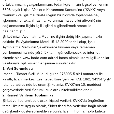
ortaklarımızın, çalışanlarımızın, tedarikçilerimizin kişisel verilerinin
6698 sayılı Kişisel Verilerin Korunması Kanunu’na (“KVKK” veya
“Kanun”) ve ilgili mevzuata uygun bir biçimde toplanmasına,
işlenmesine, aktarılmasına, korunmasına ve bilgi güvenliğinin
sağlanmasına ilişkin ilgili kişileri bilgilendirmek amacı ile
hazırlanmıştır.
Şirket’imizin Aydınlatma Metni’ne ilişkin değişiklik yapma hakkı
saklıdır. Bu Aydınlatma Metni 15.12.2020 tarihli olup, işbu
Aydınlatma Metni’nin Şirket’imizce kısmen veya tamamen
yenilenmesi halinde yürürlük tarihi güncellenecek ve internet
sitemiz olan www.bodo.com adresi başta olmak üzere ilgili kanallar
vasıtasıyla ilgili kişilerin erişimine sunulacaktır.
1. Veri Sorumlusu
İstanbul Ticaret Sicili Müdürlüğü’ne 278995-5 sicil numarası ile
kayıtlı, ticari merkezi Esentepe, Kore Şehitleri Cd. 18/2, 34394 Şişli/
İstanbul adresinde bulunan Şirketimiz, KVKK’nın 10. maddesi
çerçevesinde Veri Sorumlusu olarak nitelendirilmektedir.
2. Kişisel Verilerin Toplanması
Şirket veri sorumlusu olarak, kişisel verileri, KVKK’da öngörülen
temel ilkelere uygun olarak, Şirket ticari faaliyetlerine bağlı olarak
değişkenlik gösterebilmekle ve bunlarla sınırlı olmamakla birlikte;