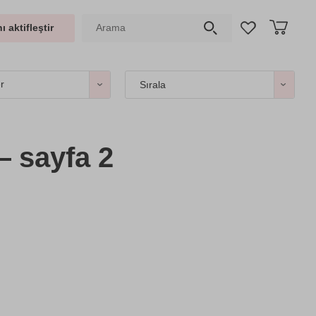
ı aktifleştir
er
Sırala
 sayfa 2