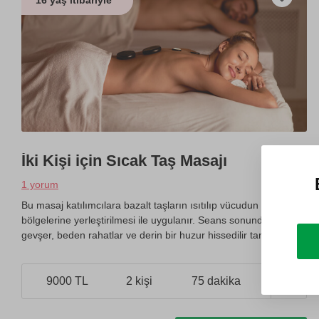
16 yaş itibariyle
İki Kişi için Sıcak Taş Masajı
1 yorum
Bu masaj katılımcılara bazalt taşların ısıtılıp vücudun belirli
bölgelerine yerleştirilmesi ile uygulanır. Seans sonunda kaslar
gevşer, beden rahatlar ve derin bir huzur hissedilir tamamen.
9000 TL
2 kişi
75 dakika