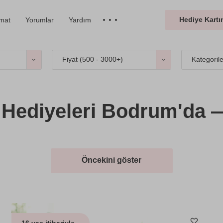
Hediye Kartın
imat
Yorumlar
Yardım
Fiyat (
500 - 3000+
)
Kategoril
ediyeleri Bodrum'da —
Öncekini göster