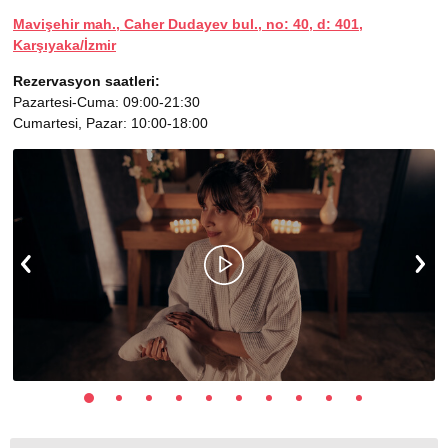
Mavişehir mah., Caher Dudayev bul., no: 40, d: 401,
Karşıyaka/İzmir
Rezervasyon saatleri:
Pazartesi-Cuma: 09:00-21:30
Cumartesi, Pazar: 10:00-18:00