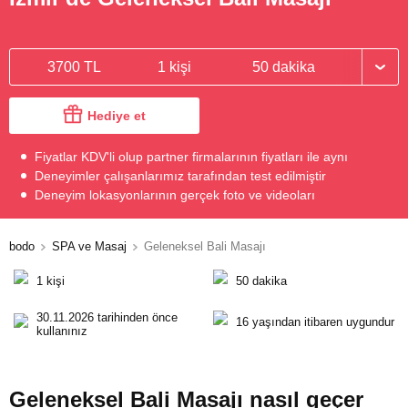
3700 TL
1 kişi
50 dakika
Hediye et
Fiyatlar KDV'li olup partner firmalarının fiyatları ile aynı
Deneyimler çalışanlarımız tarafından test edilmiştir
Deneyim lokasyonlarının gerçek foto ve videoları
bodo
SPA ve Masaj
Geleneksel Bali Masajı
1 kişi
50 dakika
30.11.2026 tarihinden önce
16 yaşından itibaren uygundur
kullanınız
Geleneksel Bali Masajı nasıl geçer