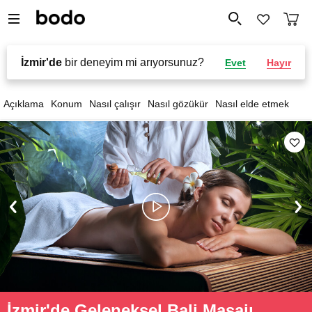
İzmir'de
bir deneyim mi arıyorsunuz?
Evet
Hayır
Açıklama
Konum
Nasıl çalışır
Nasıl gözükür
Nasıl elde etmek
İzmir'de Geleneksel Bali Masajı