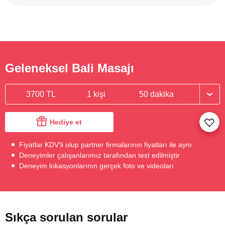
Geleneksel Bali Masajı
3700 TL
1 kişi
50 dakika
Hediye et
Fiyatlar KDV'li olup partner firmalarının fiyatları ile aynı
Deneyimler çalışanlarımız tarafından test edilmiştir
Deneyim lokasyonlarının gerçek foto ve videoları
Sıkça sorulan sorular