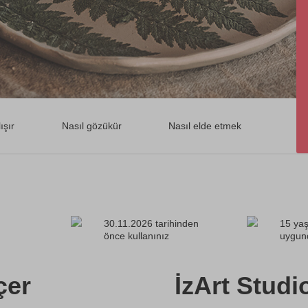
ışır
Nasıl gözükür
Nasıl elde etmek
30.11.2026 tarihinden
15 yaş
önce kullanınız
uygun
çer
İzArt Studi