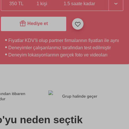
350 TL
1 kişi
1.5 saate kadar
Hediye et
Fiyatlar KDV'li olup partner firmalarının fiyatları ile aynı
Deneyimler çalışanlarımız tarafından test edilmiştir
Deneyim lokasyonlarının gerçek foto ve videoları
ından itibaren
Grup halinde geçer
dur
o'yu neden seçtik