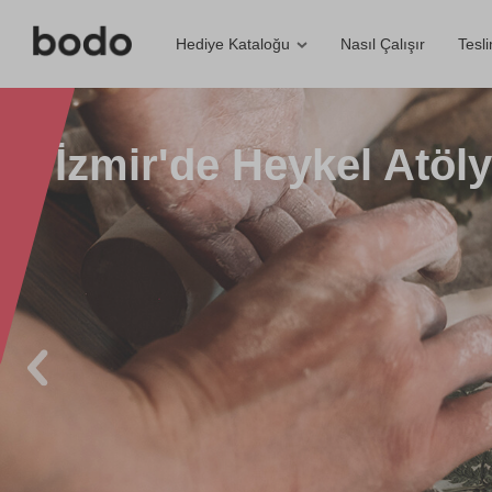
Nasıl Çalışır
Tesl
Hediye Kataloğu
İzmir'de Heykel Atöly