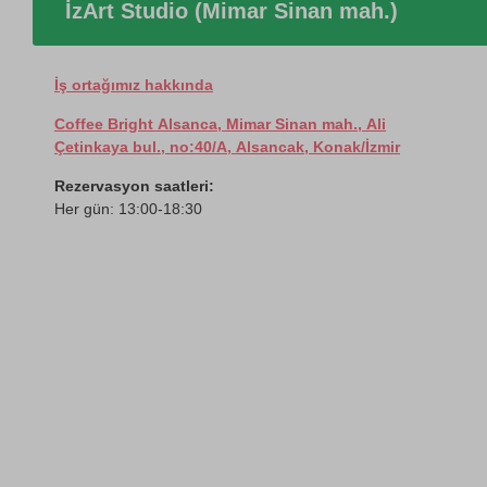
İzArt Studio (Mimar Sinan mah.)
İş ortağımız hakkında
Coffee Bright Alsanca, Mimar Sinan mah., Ali
Çetinkaya bul., no:40/A, Alsancak, Konak/İzmir
Rezervasyon saatleri:
Her gün: 13:00-18:30