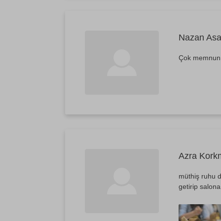
Nazan Asa
Çok memnun k
Azra Kork
müthiş ruhu di
getirip salon