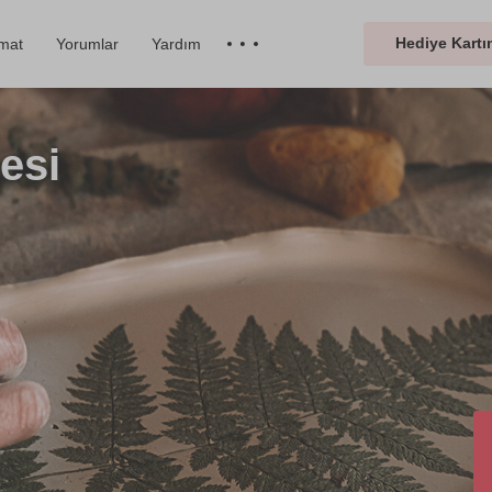
Hediye Kartın
imat
Yorumlar
Yardım
esi