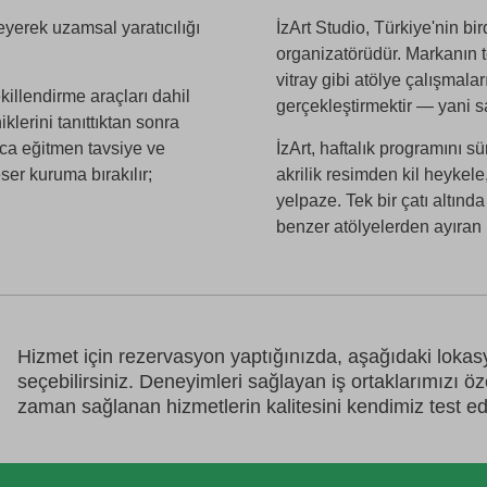
eyerek uzamsal yaratıcılığı
İzArt Studio, Türkiye'nin bi
organizatörüdür. Markanın 
vitray gibi atölye çalışmala
killendirme araçları dahil
gerçekleştirmektir — yani s
lerini tanıttıktan sonra
nca eğitmen tavsiye ve
İzArt, haftalık programını s
er kuruma bırakılır;
akrilik resimden kil heyke
yelpaze. Tek bir çatı altında
benzer atölyelerden ayıran b
Hizmet için rezervasyon yaptığınızda, aşağıdaki loka
seçebilirsiniz. Deneyimleri sağlayan iş ortaklarımızı ö
zaman sağlanan hizmetlerin kalitesini kendimiz test ed