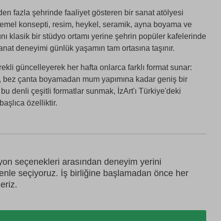
rden fazla şehrinde faaliyet gösteren bir sanat atölyesi
temel konsepti, resim, heykel, seramik, ayna boyama ve
rını klasik bir stüdyo ortamı yerine şehrin popüler kafelerinde
anat deneyimi günlük yaşamın tam ortasına taşınır.
ürekli güncelleyerek her hafta onlarca farklı format sunar:
le, bez çanta boyamadan mum yapımına kadar geniş bir
 bu denli çeşitli formatlar sunmak, İzArt'ı Türkiye'deki
aşlıca özelliktir.
syon seçenekleri arasından deneyim yerini
zenle seçiyoruz. İş birliğine başlamadan önce her
eriz.