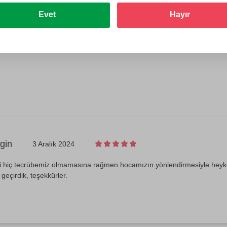
Evet
Hayır
gin
3 Aralık 2024
gili hiç tecrübemiz olmamasına rağmen hocamızın yönlendirmesiyle heykeli
geçirdik, teşekkürler.