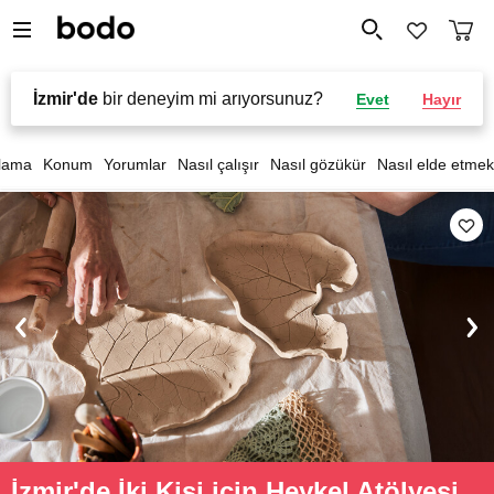
İzmir'de
bir deneyim mi arıyorsunuz?
Evet
Hayır
lama
Konum
Yorumlar
Nasıl çalışır
Nasıl gözükür
Nasıl elde etmek
İzmir'de İki Kişi için Heykel Atölyesi