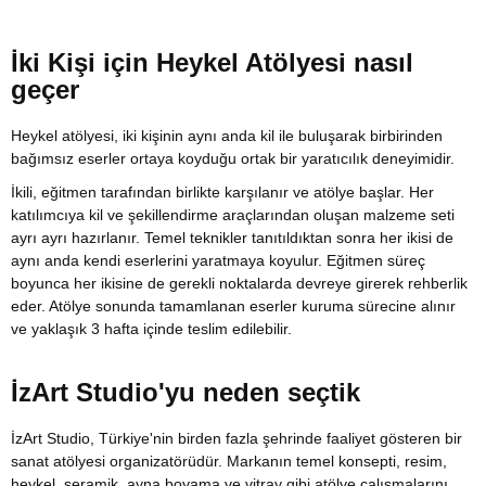
İki Kişi için Heykel Atölyesi nasıl
geçer
Heykel atölyesi, iki kişinin aynı anda kil ile buluşarak birbirinden
bağımsız eserler ortaya koyduğu ortak bir yaratıcılık deneyimidir.
İkili, eğitmen tarafından birlikte karşılanır ve atölye başlar. Her
katılımcıya kil ve şekillendirme araçlarından oluşan malzeme seti
ayrı ayrı hazırlanır. Temel teknikler tanıtıldıktan sonra her ikisi de
aynı anda kendi eserlerini yaratmaya koyulur. Eğitmen süreç
boyunca her ikisine de gerekli noktalarda devreye girerek rehberlik
eder. Atölye sonunda tamamlanan eserler kuruma sürecine alınır
ve yaklaşık 3 hafta içinde teslim edilebilir.
İzArt Studio'yu neden seçtik
İzArt Studio, Türkiye'nin birden fazla şehrinde faaliyet gösteren bir
sanat atölyesi organizatörüdür. Markanın temel konsepti, resim,
heykel, seramik, ayna boyama ve vitray gibi atölye çalışmalarını