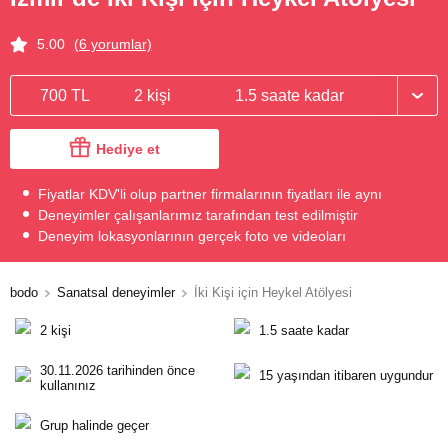
5.00
(6 yorumlar)
700 TL
2 kişi
1.5 saate kadar
Hediye et
Fiyatlar KDV'li olup partner firmalarının fiyatları ile aynı
Deneyimler çalışanlarımız tarafından test edilmiştir
Deneyim lokasyonlarının gerçek foto ve videoları
bodo
Sanatsal deneyimler
İki Kişi için Heykel Atölyesi
2 kişi
1.5 saate kadar
30.11.2026 tarihinden önce
15 yaşından itibaren uygundur
kullanınız
Grup halinde geçer