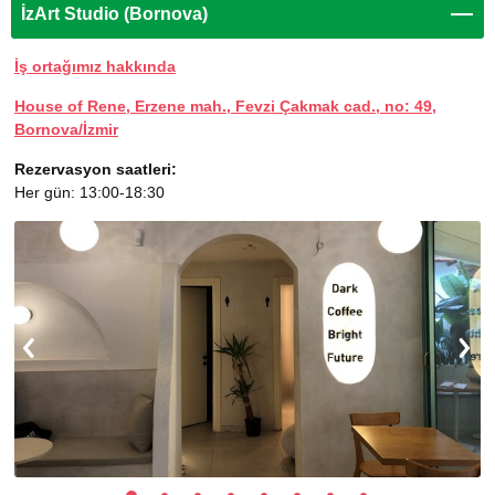
İzArt Studio (Bornova)
İş ortağımız hakkında
House of Rene, Erzene mah., Fevzi Çakmak cad., no: 49,
Bornova/İzmir
Rezervasyon saatleri:
Her gün: 13:00-18:30