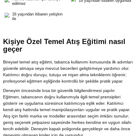
18 yaşından itibaren uygundur
edilmez
16 yaşından itibaren yetişkin
ile
Kişiye Özel Temel Atış Eğitimi nasıl
geçer
Bireysel temel atış eğitimi, tabanca kullanımı konusunda ilk adımları
güvenle atmaya veya mevcut becerileri geliştirmeye yardımcı olur.
Katılımcı doğru duruşu, tutuşu ve nişan alma tekniklerini öğrenir;
profesyonel eğitmen eşliğinde kontrollü bir şekilde pratik yapar.
Deneyim öncesinde kısa bir güvenlik bilgilendirmesi yapılır.
Eğitmen, tabancanın doğru kullanımıyla ilgili temel prensipleri
gösterir ve uygulama süresince katılımcıya eşlik eder. Katılımcı
kendi atış hattında temel manipülasyonları uygular ve pratik yapar.
Atış için farklı marka ve modeller arasından seçim imkânı sunulur;
geniş seçenek yelpazesi sayesinde herkes kendine en uygun silahı
tercih edebilir. Deneyim kapalı poligonda gerçekleşir ve daha önce
deneyimi olmayan kişiler için de uygundur.