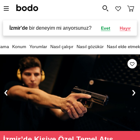
İzmir'de
bir deneyim mi arıyorsunuz?
Evet
Hayır
lama
Konum
Yorumlar
Nasıl çalışır
Nasıl gözükür
Nasıl elde etmek
İzmir’de Kişiye Özel Temel Atış