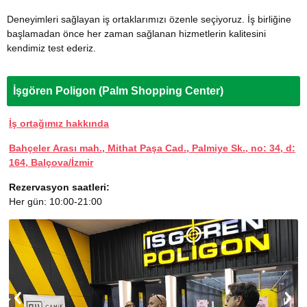
Deneyimleri sağlayan iş ortaklarımızı özenle seçiyoruz. İş birliğine
başlamadan önce her zaman sağlanan hizmetlerin kalitesini
kendimiz test ederiz.
İşgören Poligon (Palm Shopping Center)
İş ortağımız hakkında
Bahçeler Arası mah., Mithat Paşa Cad., Palmiye Sk., no: 34, d:
164, Balçova/İzmir
Rezervasyon saatleri:
Her gün: 10:00-21:00