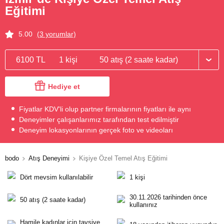
Eğitimi
5.00
(3 yorumlar)
6100 TL
1 kişi
50 atış (2 saate kadar)
Hediye et
Fiyatlar KDV'li olup partner firmalarının fiyatları ile aynı
Deneyimler çalışanlarımız tarafından test edilmiştir
Deneyim lokasyonlarının gerçek foto ve videoları
bodo
Atış Deneyimi
Kişiye Özel Temel Atış Eğitimi
Dört mevsim kullanılabilir
1 kişi
30.11.2026 tarihinden önce
50 atış (2 saate kadar)
kullanınız
Hamile kadınlar için tavsiye