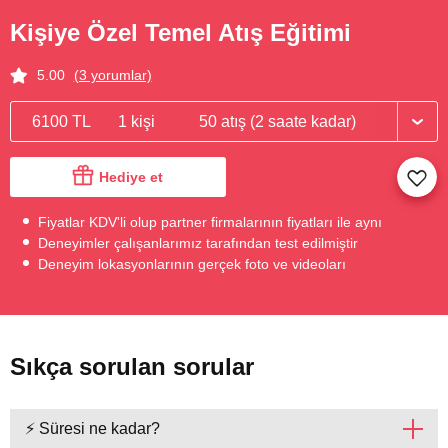
Kişiye Özel Temel Atış Eğitimi
5.00
(3 yorumlar)
6100 TL
1 kişi
50 atış (2 saate kadar)
Hediye et
Fiyatlar KDV'li olup partner firmalarının fiyatları ile aynı
Deneyimler çalışanlarımız tarafından test edilmiştir
Deneyim lokasyonlarının gerçek foto ve videoları
Sıkça sorulan sorular
⚡ Süresi ne kadar?