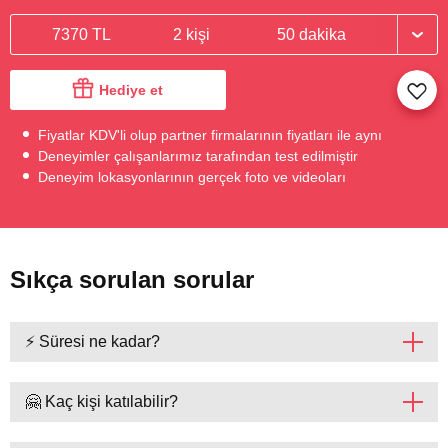
7370 TL
2 kişi
50 dakika
Hediye et
Fiyatlar KDV'li olup partner firmalarının fiyatları ile aynı
Deneyimler çalışanlarımız tarafından test edilmiştir
Deneyim lokasyonlarının gerçek foto ve videoları
Sıkça sorulan sorular
⚡ Süresi ne kadar?
🤗 Kaç kişi katılabilir?