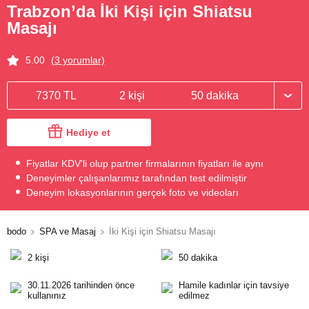
Trabzon’da İki Kişi için Shiatsu
Masajı
5.00
(3 yorumlar)
7370 TL
2 kişi
50 dakika
Hediye et
Fiyatlar KDV'li olup partner firmalarının fiyatları ile aynı
Deneyimler çalışanlarımız tarafından test edilmiştir
Deneyim lokasyonlarının gerçek foto ve videoları
bodo
SPA ve Masaj
İki Kişi için Shiatsu Masajı
2 kişi
50 dakika
30.11.2026 tarihinden önce
Hamile kadınlar için tavsiye
kullanınız
edilmez