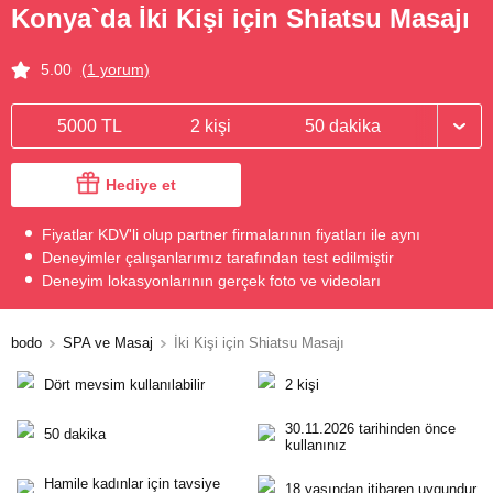
Konya`da İki Kişi için Shiatsu Masajı
5.00
(1 yorum)
5000 TL
2 kişi
50 dakika
Hediye et
Fiyatlar KDV'li olup partner firmalarının fiyatları ile aynı
Deneyimler çalışanlarımız tarafından test edilmiştir
Deneyim lokasyonlarının gerçek foto ve videoları
bodo
SPA ve Masaj
İki Kişi için Shiatsu Masajı
Dört mevsim kullanılabilir
2 kişi
30.11.2026 tarihinden önce
50 dakika
kullanınız
Hamile kadınlar için tavsiye
18 yaşından itibaren uygundur