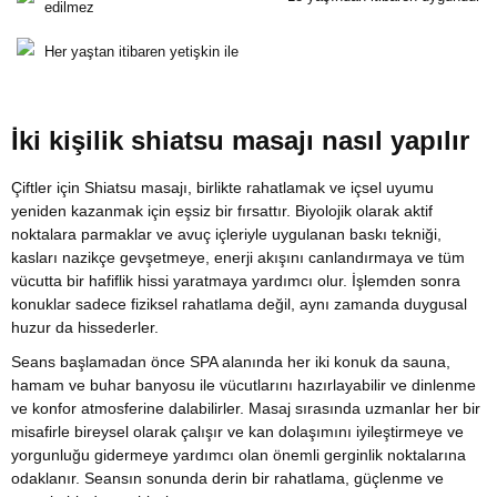
edilmez
Her yaştan itibaren yetişkin ile
İki kişilik shiatsu masajı nasıl yapılır
Çiftler için Shiatsu masajı, birlikte rahatlamak ve içsel uyumu
yeniden kazanmak için eşsiz bir fırsattır. Biyolojik olarak aktif
noktalara parmaklar ve avuç içleriyle uygulanan baskı tekniği,
kasları nazikçe gevşetmeye, enerji akışını canlandırmaya ve tüm
vücutta bir hafiflik hissi yaratmaya yardımcı olur. İşlemden sonra
konuklar sadece fiziksel rahatlama değil, aynı zamanda duygusal
huzur da hissederler.
Seans başlamadan önce SPA alanında her iki konuk da sauna,
hamam ve buhar banyosu ile vücutlarını hazırlayabilir ve dinlenme
ve konfor atmosferine dalabilirler. Masaj sırasında uzmanlar her bir
misafirle bireysel olarak çalışır ve kan dolaşımını iyileştirmeye ve
yorgunluğu gidermeye yardımcı olan önemli gerginlik noktalarına
odaklanır. Seansın sonunda derin bir rahatlama, güçlenme ve