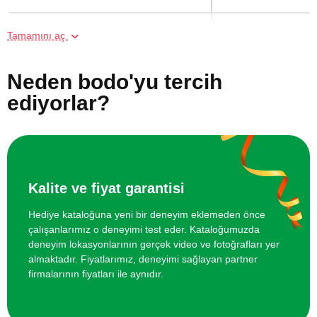
İki Kişi için Heykel Atölyesi
2000 TL
Tamamını aç
Reformer Pilates Kursu
5640 TL
Neden bodo'yu tercih
ediyorlar?
Aile için Atlı Safari
5000 TL
Binicilik Kursu
18250 TL
Arkadaş Grubu için VR Sanal Gerçeklik
2600 TL
Kalite ve fiyat garantisi
Oyunu
Hediye kataloğuna yeni bir deneyim eklemeden önce
çalışanlarımız o deneyimi test eder. Kataloğumuzda
Arkadaş Grubu için XPZONE'de
2700 TL
deneyim lokasyonlarının gerçek video ve fotoğrafları yer
Yenilikçi İnteraktif Oyunlar
almaktadır. Fiyatlarımız, deneyimi sağlayan partner
firmalarının fiyatları ile aynıdır.