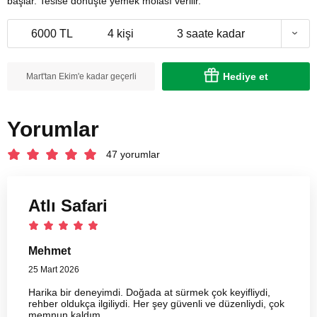
başlar. Tesise dönüşte yemek molası verilir.
6000 TL
4 kişi
3 saate kadar
Hediye et
Mart'tan Ekim'e kadar geçerli
Yorumlar
47 yorumlar
Atlı Safari
Mehmet
25 Mart 2026
Harika bir deneyimdi. Doğada at sürmek çok keyifliydi,
rehber oldukça ilgiliydi. Her şey güvenli ve düzenliydi, çok
memnun kaldım.