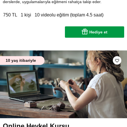
derslerde, uygulamalarıyla eğitmeni rahatça takip eder.
750 TL
1 kişi
10 videolu eğitim (toplam 4.5 saat)
Hediye et
10 yaş itibariyle
Online Heykel Kursu