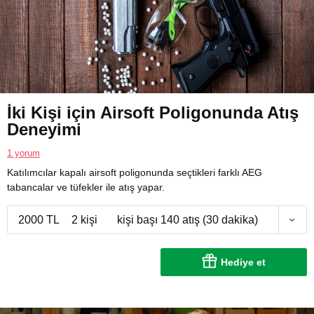
İki Kişi için Airsoft Poligonunda Atış
Deneyimi
1 yorum
Katılımcılar kapalı airsoft poligonunda seçtikleri farklı AEG
tabancalar ve tüfekler ile atış yapar.
2000 TL
2 kişi
kişi başı 140 atış (30 dakika)
Hediye et