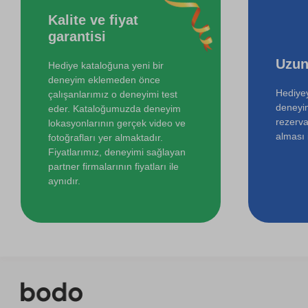
Kalite ve fiyat
Online Temel Sanat Tarihi Eğitimi
garantisi
Uzun
Hediye kataloğuna yeni bir
deneyim eklemeden önce
Hediyey
çalışanlarımız o deneyimi test
deneyi
eder. Kataloğumuzda deneyim
rezerva
lokasyonlarının gerçek video ve
alması i
fotoğrafları yer almaktadır.
Fiyatlarımız, deneyimi sağlayan
partner firmalarının fiyatları ile
aynıdır.