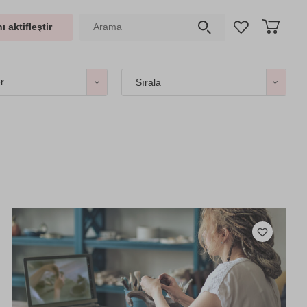
ı aktifleştir
er
Sırala