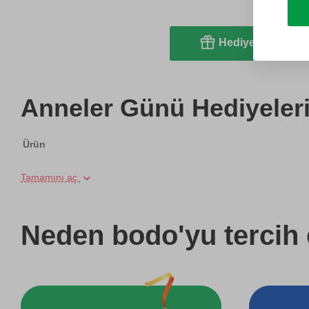
Hediye et
Anneler Günü Hediyeleri
Ürün
Tamamını aç
Online Suluboya Kursu
Online Temel Karakalem Kursu
Neden bodo'yu tercih 
Online Heykel Kursu
Online Resim Kursu