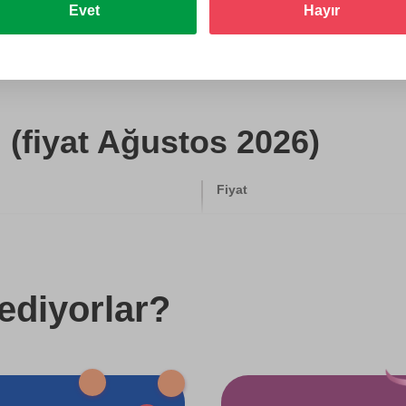
Evet
Hayır
Hediye et
 (fiyat Ağustos 2026)
Fiyat
500 TL
750 TL
ediyorlar?
750 TL
750 TL