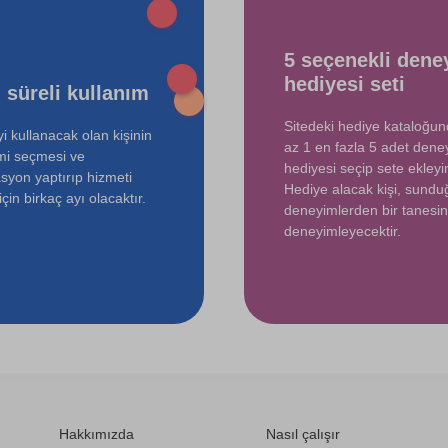
750 TL
5 seçenekli dene
hediyesi seti
 süreli kullanım
Sitedeki hediye kataloğu
i kullanacak olan kişinin
az 1 en fazla 5 adet dene
mi seçmesi ve
hediyesi seçip sete ekleyin
syon yaptırıp hizmeti
Hediye alacak kişi, sund
çin birkaç ayı olacaktır.
deneyimlerden bir tanesin
deneyimleyecektir.
Hakkımızda
Nasıl çalışır