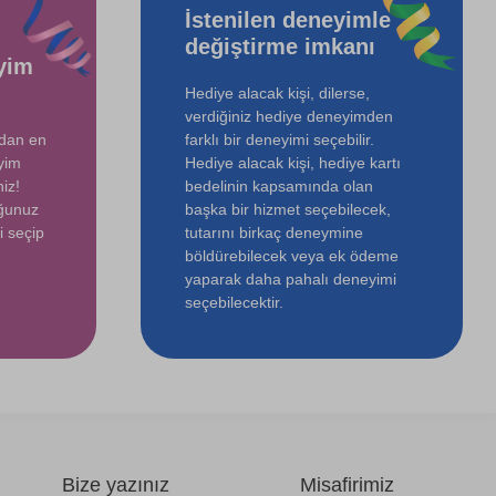
İstenilen deneyimle
değiştirme imkanı
yim
Hediye alacak kişi, dilerse,
verdiğiniz hediye deneyimden
ndan en
farklı bir deneyimi seçebilir.
yim
Hediye alacak kişi, hediye kartı
iz!
bedelinin kapsamında olan
uğunuz
başka bir hizmet seçebilecek,
i seçip
tutarını birkaç deneymine
böldürebilecek veya ek ödeme
yaparak daha pahalı deneyimi
seçebilecektir.
Bize yazınız
Misafirimiz