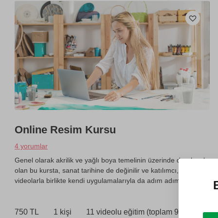
Online Resim Kursu
4 yorumlar
Genel olarak akrilik ve yağlı boya temelinin üzerinde durulacak
olan bu kursta, sanat tarihine de değinilir ve katılımcı,
videolarla birlikte kendi uygulamalarıyla da adım adım ilerler.
750 TL
1 kişi
11 videolu eğitim (toplam 9 saat)