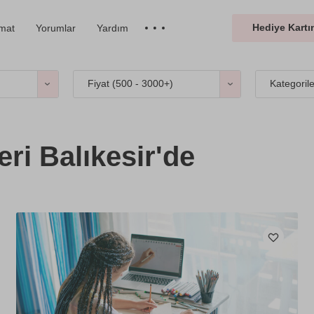
Hediye Kartın
imat
Yorumlar
Yardım
Fiyat (
500 - 3000+
)
Kategoril
ri Balıkesir'de