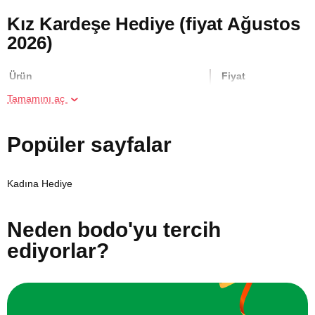
Kız Kardeşe Hediye (fiyat Ağustos
2026)
Ürün
Fiyat
Tamamını aç
Online Suluboya Kursu
500 TL
Popüler sayfalar
Online Temel Karakalem Kursu
750 TL
Kadına Hediye
Online Heykel Kursu
750 TL
Neden bodo'yu tercih
Online Resim Kursu
750 TL
ediyorlar?
Online Temel Sanat Tarihi Eğitimi
750 TL
İki Kişi için Melen Çayı Rafting
3000 TL