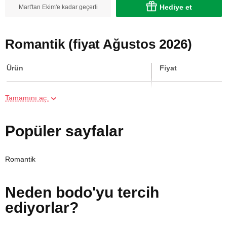
Hediye et
Mart'tan Ekim'e kadar geçerli
Romantik (fiyat Ağustos 2026)
Ürün
Fiyat
Online Suluboya Kursu
500 TL
Tamamını aç
Online Temel Karakalem Kursu
750 TL
Popüler sayfalar
Online Heykel Kursu
750 TL
Romantik
Online Resim Kursu
750 TL
Neden bodo'yu tercih
Online Temel Sanat Tarihi Eğitimi
750 TL
ediyorlar?