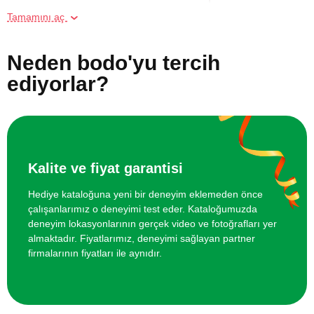
Tamamını aç
İki Kişi için Deep Tissue Asya Masajı
7400 TL
Neden bodo'yu tercih
Online Suluboya Kursu
500 TL
ediyorlar?
Online Temel Karakalem Kursu
750 TL
Online Heykel Kursu
750 TL
Kalite ve fiyat garantisi
İki Kişi için Shiatsu Masajı
7400 TL
Hediye kataloğuna yeni bir deneyim eklemeden önce
çalışanlarımız o deneyimi test eder. Kataloğumuzda
Online Resim Kursu
750 TL
deneyim lokasyonlarının gerçek video ve fotoğrafları yer
almaktadır. Fiyatlarımız, deneyimi sağlayan partner
firmalarının fiyatları ile aynıdır.