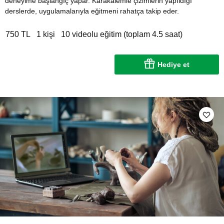
deneyime başlangıç yapar. Karakalemle çizimlerin yapıldığı
derslerde, uygulamalarıyla eğitmeni rahatça takip eder.
750 TL
1 kişi
10 videolu eğitim (toplam 4.5 saat)
Hediye et