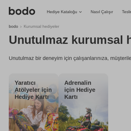
Nasıl Çalışır
Tesl
Hediye Kataloğu
bodo
Kurumsal hediyeler
Unutulmaz kurumsal h
Unutulmaz bir deneyim için çalışanlarınıza, müşteriler
Yaratıcı
Adrenalin
Atölyeler için
için Hediye
Hediye Kartı
Kartı