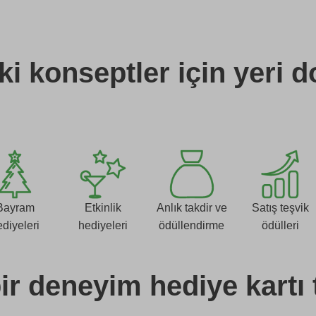
i konseptler için yeri 
Bayram
Etkinlik
Anlık takdir ve
Satış teşvik
ediyeleri
hediyeleri
ödüllendirme
ödülleri
r deneyim hediye kartı 