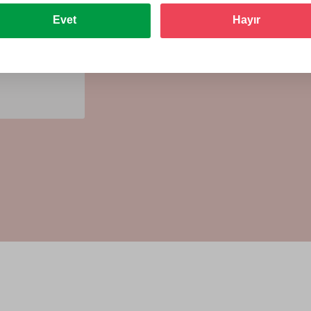
tiğiniz
ığı anda, e-
Evet
Hayır
nden hediye
i