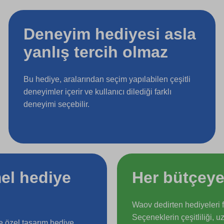
Deneyim hediyesi asla
yanlış tercih olmaz
Bu hediye, aralarından seçim yapılabilen çeşitli
deneyimler içerir ve kullanıcı dilediği farklı
deneyimi seçebilir.
el hediye
Her bütçeye
Waov dedirten hediyeleri fa
Seçeneklerin çeşitliliği, uz
ze özel tasarım hediye