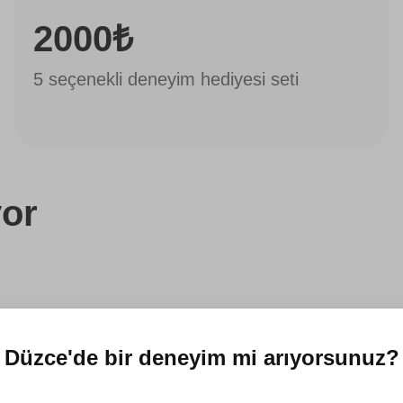
2000₺
5 seçenekli deneyim hediyesi seti
or
Düzce'de
bir deneyim mi arıyorsunuz?
 yerine,
ızı e-hediye