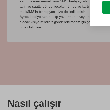
kartını içeren e-mail veya SMS, hediyeyi alacak kişiye belirt
tarih ve saatte gönderilecektir. E-hediye kartı alıcıya ulaşt
mail/SMS’in bir kopyası size de iletilecektir.
Ayrıca hediye kartını alıp yazdırmanız veya kendi e-maili
alacak kişiye kendiniz gönderebilmeniz için şahsi e-mailniz
belirtebilirsiniz.
Nasıl çalışır