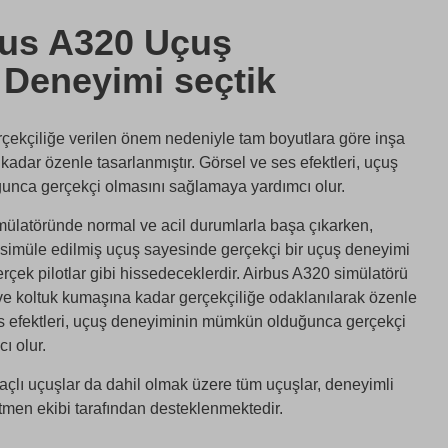
us A320 Uçuş
 Deneyimi seçtik
rçekçiliğe verilen önem nedeniyle tam boyutlara göre inşa
kadar özenle tasarlanmıştır. Görsel ve ses efektleri, uçuş
nca gerçekçi olmasını sağlamaya yardımcı olur.
imülatöründe normal ve acil durumlarla başa çıkarken,
simüle edilmiş uçuş sayesinde gerçekçi bir uçuş deneyimi
rçek pilotlar gibi hissedeceklerdir. Airbus A320 simülatörü
 ve koltuk kumaşına kadar gerçekçiliğe odaklanılarak özenle
ses efektleri, uçuş deneyiminin mümkün olduğunca gerçekçi
ı olur.
çlı uçuşlar da dahil olmak üzere tüm uçuşlar, deneyimli
tmen ekibi tarafından desteklenmektedir.