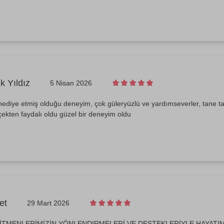
 Yıldız
5 Nisan 2026
ediye etmiş olduğu deneyim, çok güleryüzlü ve yardımseverler, tane tan
çekten faydalı oldu güzel bir deneyim oldu
et
29 Mart 2026
İTMENLERİMİZİN YÖNLENDIRMELERİ VE DESTEKLERİYLE HAYATIM