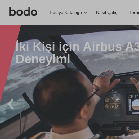
Nasıl Çalışır
Tesl
Hediye Kataloğu
İki Kişi için Airbus 
Deneyimi