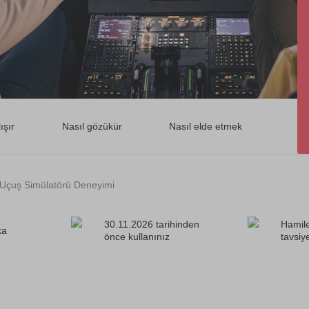
ışır
Nasıl gözükür
Nasıl elde etmek
20 Uçuş Simülatörü Deneyimi
30.11.2026 tarihinden
Hamile
ka
önce kullanınız
tavsiy