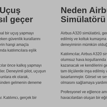
0 Uçuş
Neden Airb
ıl geçer
Simülatörü
al bir uçuş yapmayı
Airbus A320 simülatörü, ge
eken güvenlik kurallarını
edilmiş ve koltuk kumaşına 
erin hangi amaçla
deneyiminin mümkün olduğu
nda katılımcılara eşlik
Katılımcılar, Airbus A320 s
olumsuz hava koşullarında 
cılar önce kalkış yapmayı
kazanacak ve kendilerini ge
er. Deneyimli pilot, uçuşun
tam ölçülerde inşa edilmiş
Bunlara ek olarak,
tasarlanmıştır. Görsel ve 
stesinden gelmenin deneme
olmasını sağlamaya yardımc
Profesyonel ve eğlence ama
r. Katılımcı, gerçek bir
havacılardan oluşan bir eği