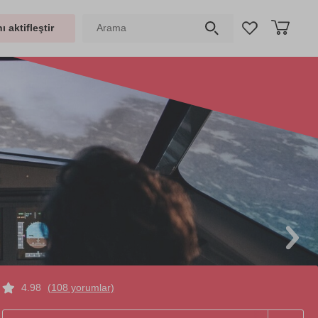
ı aktifleştir
4.98
(108 yorumlar)