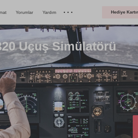
Hediye Kartın
imat
Yorumlar
Yardım
A320 Uçuş Simülatörü