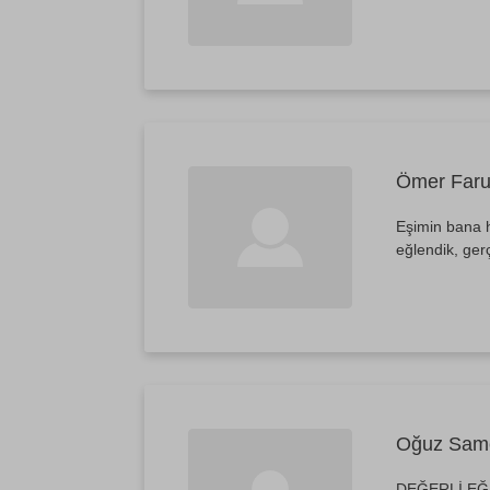
Ömer Faruk
Eşimin bana h
eğlendik, ger
Oğuz Sam
DEĞERLİ EĞ