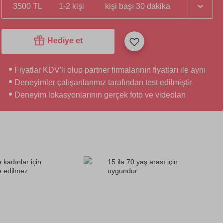
3500 TL
1-2 kişi
kişi başı 30 dakika
Hediye et
Fiyatlar KDV'li olup partner firmalarının fiyatları ile aynı
Deneyimler çalışanlarımız tarafından test edilmiştir
Deneyim lokasyonlarının gerçek foto ve videoları
 kadınlar için
15 ila 70 yaş arası için
e edilmez
uygundur