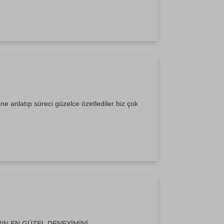
e anlatıp süreci güzelce özetlediler biz çok
IN EN GÜZEL DENEYİMİNİ