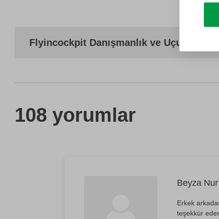
Flyincockpit Danışmanlık ve Uçuş Simül
108 yorumlar
Beyza Nur 
Erkek arkadaş
teşekkür ederi