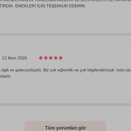
İRDİK. EMEKLERİ İÇİN TEŞEKKÜR EDERİM.
12 Mart 2026
lgili ve güleryüzlüydü. Biz çok eğlendik ve çok bilgilendiriciydi. hobi olsu
ülatör.
Tüm yorumları gör