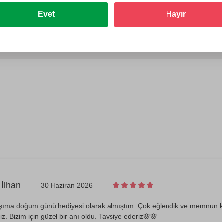
Evet
Hayır
atör Merkezi (Pendik)
İlhan
30 Haziran 2026
ıma doğum günü hediyesi olarak almıştım. Çok eğlendik ve memnun kald
z. Bizim için güzel bir anı oldu. Tavsiye ederiz🌸🌸