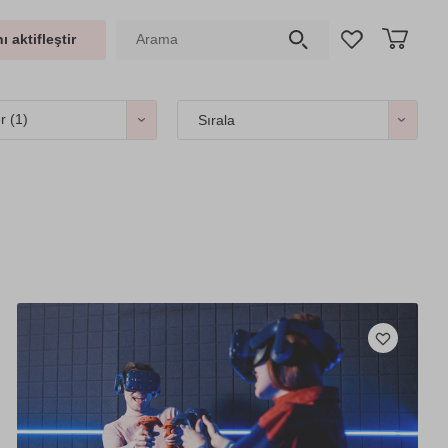
ı aktifleştir
er
(1)
Sırala