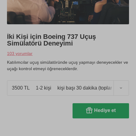
İki Kişi için Boeing 737 Uçuş
Simülatörü Deneyimi
103 yorumlar
Katılımcılar uçuş simülatöründe uçuş yapmayı deneyecekler ve
uçağı kontrol etmeyi öğreneceklerdir.
3500 TL
1-2 kişi
kişi başı 30 dakika (toplam 1 saat)
Hediye et