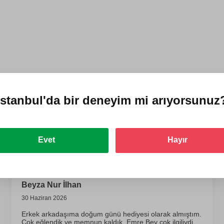
İstanbul'da
bir deneyim mi arıyorsunuz
İki Kişi için Airbus A320 Uçuş
Evet
Hayır
Simülatörü Deneyimi
Beyza Nur İlhan
30 Haziran 2026
Erkek arkadaşıma doğum günü hediyesi olarak almıştım.
Çok eğlendik ve memnun kaldık. Emre Bey çok ilgiliydi