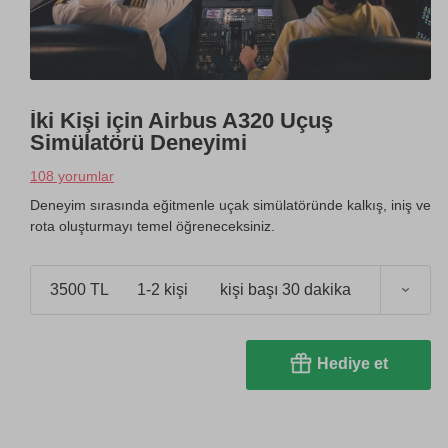
İki Kişi için Airbus A320 Uçuş
Simülatörü Deneyimi
108 yorumlar
Deneyim sırasında eğitmenle uçak simülatöründe kalkış, iniş ve
rota oluşturmayı temel öğreneceksiniz.
3500 TL
1-2 kişi
kişi başı 30 dakika
Hediye et