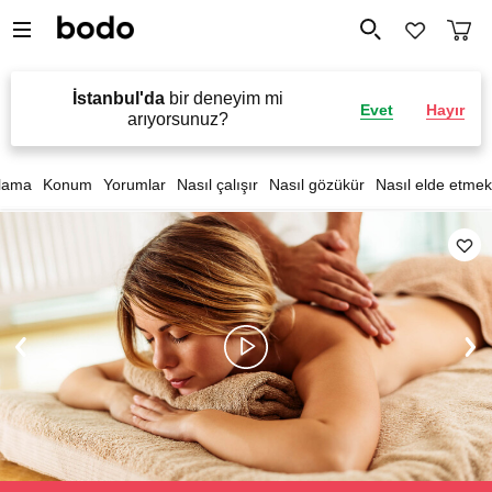
İstanbul'da
bir deneyim mi
Evet
Hayır
arıyorsunuz?
lama
Konum
Yorumlar
Nasıl çalışır
Nasıl gözükür
Nasıl elde etmek