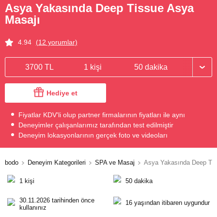
Asya Yakasında Deep Tissue Asya
Masajı
4.94
(12 yorumlar)
3700 TL
1 kişi
50 dakika
Hediye et
Fiyatlar KDV'li olup partner firmalarının fiyatları ile aynı
Deneyimler çalışanlarımız tarafından test edilmiştir
Deneyim lokasyonlarının gerçek foto ve videoları
bodo
Deneyim Kategorileri
SPA ve Masaj
Asya Yakasında Deep Tis
1 kişi
50 dakika
30.11.2026 tarihinden önce
16 yaşından itibaren uygundur
kullanınız