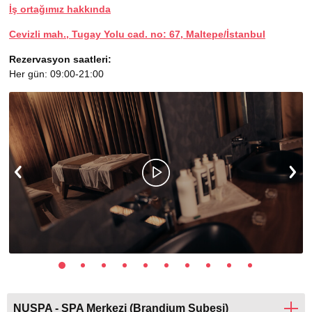
İş ortağımız hakkında
Cevizli mah., Tugay Yolu cad. no: 67, Maltepe/İstanbul
Rezervasyon saatleri:
Her gün: 09:00-21:00
NUSPA - SPA Merkezi (Brandium Şubesi)