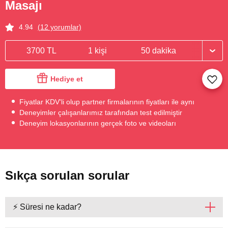
Masajı
4.94
(12 yorumlar)
3700 TL
1 kişi
50 dakika
Hediye et
Fiyatlar KDV'li olup partner firmalarının fiyatları ile aynı
Deneyimler çalışanlarımız tarafından test edilmiştir
Deneyim lokasyonlarının gerçek foto ve videoları
Sıkça sorulan sorular
⚡ Süresi ne kadar?