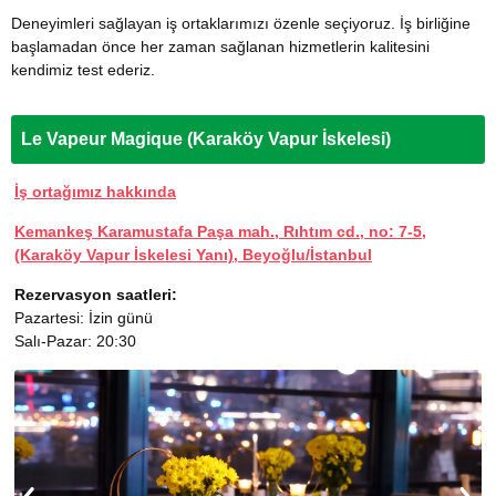
Deneyimleri sağlayan iş ortaklarımızı özenle seçiyoruz. İş birliğine
başlamadan önce her zaman sağlanan hizmetlerin kalitesini
kendimiz test ederiz.
Le Vapeur Magique (Karaköy Vapur İskelesi)
İş ortağımız hakkında
Kemankeş Karamustafa Paşa mah., Rıhtım cd., no: 7-5,
(Karaköy Vapur İskelesi Yanı), Beyoğlu/İstanbul
Rezervasyon saatleri:
Pazartesi: İzin günü
Salı-Pazar: 20:30