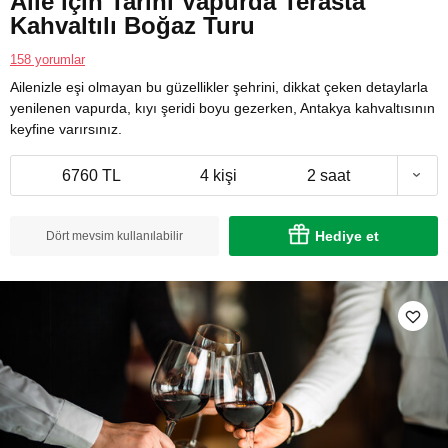
Aile için Tarihi Vapurda Terasta
Kahvaltılı Boğaz Turu
158 yorumlar
Ailenizle eşi olmayan bu güzellikler şehrini, dikkat çeken detaylarla
yenilenen vapurda, kıyı şeridi boyu gezerken, Antakya kahvaltısının
keyfine varırsınız.
6760 TL
4 kişi
2 saat
Hediye et
Dört mevsim kullanılabilir