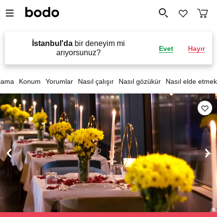
İstanbul'da
bir deneyim mi
Evet
Hayır
arıyorsunuz?
lama
Konum
Yorumlar
Nasıl çalışır
Nasıl gözükür
Nasıl elde etmek