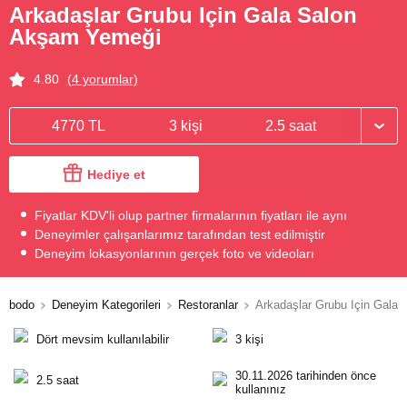
Arkadaşlar Grubu Için Gala Salon
Akşam Yemeği
4.80
(4 yorumlar)
4770 TL
3 kişi
2.5 saat
Hediye et
Fiyatlar KDV'li olup partner firmalarının fiyatları ile aynı
Deneyimler çalışanlarımız tarafından test edilmiştir
Deneyim lokasyonlarının gerçek foto ve videoları
bodo
Deneyim Kategorileri
Restoranlar
Arkadaşlar Grubu Için Gala
Dört mevsim kullanılabilir
3 kişi
30.11.2026 tarihinden önce
2.5 saat
kullanınız