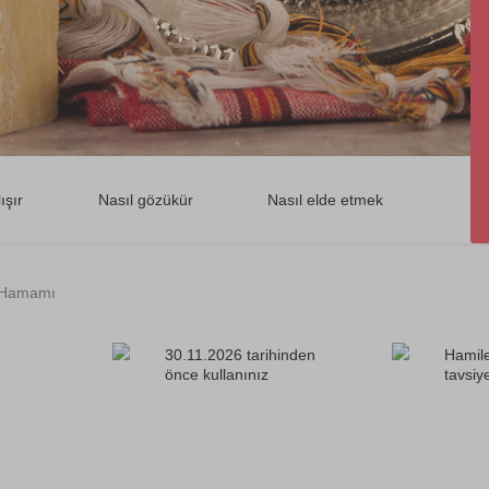
ışır
Nasıl gözükür
Nasıl elde etmek
 Hamamı
30.11.2026 tarihinden
Hamile
önce kullanınız
tavsiy