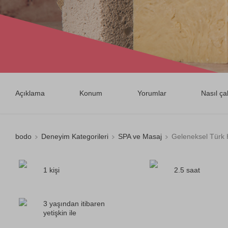
Açıklama
Konum
Yorumlar
Nasıl çal
bodo
Deneyim Kategorileri
SPA ve Masaj
Geleneksel Türk
1 kişi
2.5 saat
3 yaşından itibaren
yetişkin ile