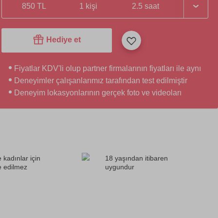
850 TL
1 kişi
2.5 saat
Hediye et
Fiyatlar KDV'li olup partner firmalarının fiyatları ile aynı
Deneyimler çalışanlarımız tarafından test edilmiştir
Deneyim lokasyonlarının gerçek foto ve videoları
 kadınlar için
18 yaşından itibaren
e edilmez
uygundur