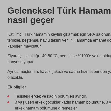
Geleneksel Türk Hamam
nasıl geçer
Katılımcı, Türk hamamın keyfini çıkarmak için SPA salonun
terlikler, peştemal, havlu takımı verilir. Hamamda emanet d
kabinleri mevcuttur.
Ziyaretçi, sıcaklığı +40-50 °С, nemin ise %100’e yakın o
banyosu yapar.
Ayrıca müşterinin, havuz, jakuzi ve sauna hizmetlerinden 
olacaktır.
Ek bilgiler
Tesisteki erkek ve kadın bölümleri ayrıdır.
3 yaş üzeri erkek çocuklar kadın hamam bölümüne, 3 ya
erkek hamam bölümüne giremezler.