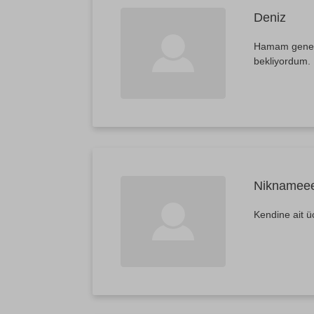
Deniz
Hamam genel o
bekliyordum.
Niknamee
Kendine ait üc