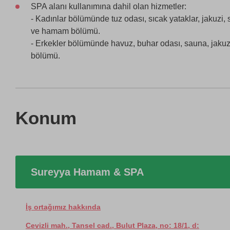
SPA alanı kullanımına dahil olan hizmetler:
- Kadınlar bölümünde tuz odası, sıcak yataklar, jakuzi,
ve hamam bölümü.
- Erkekler bölümünde havuz, buhar odası, sauna, jaku
bölümü.
Konum
Sureyya Hamam & SPA
İş ortağımız hakkında
Cevizli mah., Tansel cad., Bulut Plaza, no: 18/1, d: