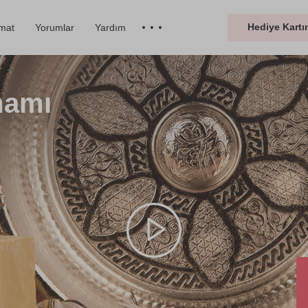
Hediye Kartın
imat
Yorumlar
Yardım
mamı