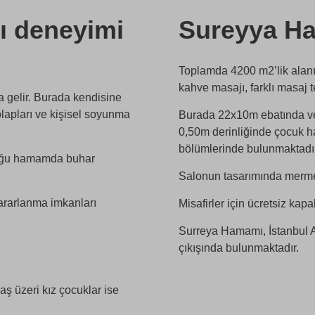
ı deneyimi
Sureyya Ha
Toplamda 4200 m2’lik alanı
kahve masajı, farklı masaj t
a gelir. Burada kendisine
olapları ve kişisel soyunma
Burada 22x10m ebatında ve
0,50m derinliğinde çocuk ha
bölümlerinde bulunmaktadır
lduğu hamamda buhar
Salonun tasarımında mermer, 
yararlanma imkanları
Misafirler için ücretsiz kapa
Surreya Hamamı, İstanbul A
çıkışında bulunmaktadır.
ş üzeri kız çocuklar ise