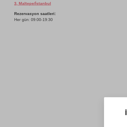
3, Maltepe/İstanbul
Rezervasyon saatleri:
Her gün: 09:00-19:30