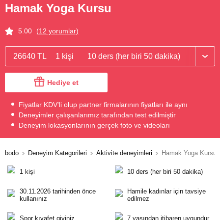
Hamak Yoga Kursu
5.00
(12 yorumlar)
26640 TL
1 kişi
10 ders (her biri 50 dakika)
Hediye et
Fiyatlar KDV'li olup partner firmalarının fiyatları ile aynı
Deneyimler çalışanlarımız tarafından test edilmiştir
Deneyim lokasyonlarının gerçek foto ve videoları
bodo
Deneyim Kategorileri
Aktivite deneyimleri
Hamak Yoga Kursu
1 kişi
10 ders (her biri 50 dakika)
30.11.2026 tarihinden önce
Hamile kadınlar için tavsiye
kullanınız
edilmez
Spor kıyafet giyiniz
7 yaşından itibaren uygundur