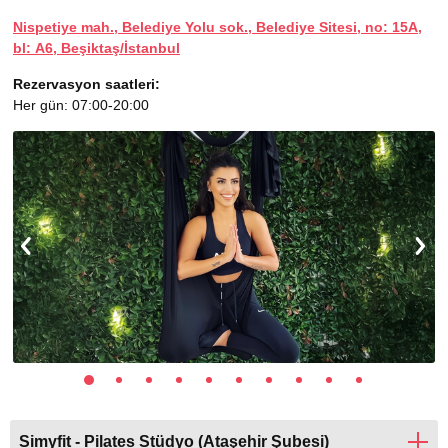
Nispetiye mah., Belediye Yolu sok., Belediye Sitesi, no: 15A,
bl: A6, Beşiktaş/İstanbul
Rezervasyon saatleri:
Her gün: 07:00-20:00
Simyfit - Pilates Stüdyo (Ataşehir Şubesi)