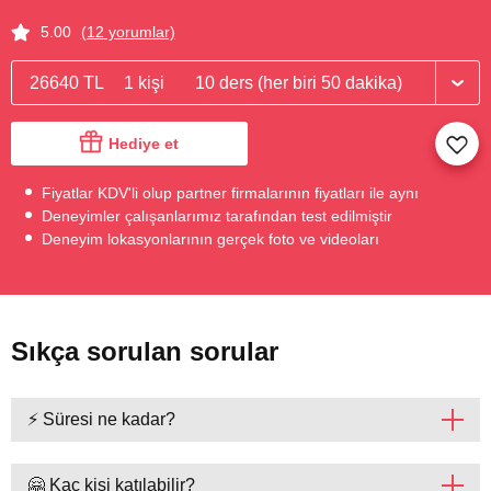
5.00
(12 yorumlar)
26640 TL
1 kişi
10 ders (her biri 50 dakika)
Hediye et
Fiyatlar KDV'li olup partner firmalarının fiyatları ile aynı
Deneyimler çalışanlarımız tarafından test edilmiştir
Deneyim lokasyonlarının gerçek foto ve videoları
Sıkça sorulan sorular
⚡ Süresi ne kadar?
🤗 Kaç kişi katılabilir?