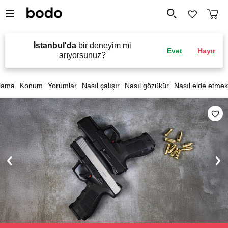
İstanbul'da
bir deneyim mi
Evet
Hayır
arıyorsunuz?
lama
Konum
Yorumlar
Nasıl çalışır
Nasıl gözükür
Nasıl elde etmek