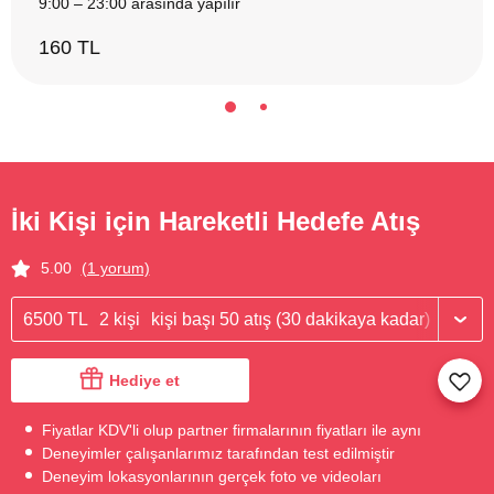
9:00 – 23:00 arasında yapılır
160 TL
İki Kişi için Hareketli Hedefe Atış
5.00
(1 yorum)
6500 TL
2 kişi
kişi başı 50 atış (30 dakikaya kadar)
Hediye et
Fiyatlar KDV'li olup partner firmalarının fiyatları ile aynı
Deneyimler çalışanlarımız tarafından test edilmiştir
Deneyim lokasyonlarının gerçek foto ve videoları