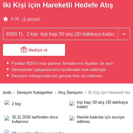
Iki Kişi için Hareketli Hedefe Atış
5.00
(1 yorum)
6500 TL
2 kişi
kişi başı 50 atış (30 dakikaya kadar)
Hediye et
Fiyatlar KDV'li olup partner firmalarının fiyatları ile aynı
Deneyimler çalışanlarımız tarafından test edilmiştir
Deneyim lokasyonlarının gerçek foto ve videoları
bodo
Deneyim Kategorileri
Atış Deneyimi
İki Kişi için Hareketli Hed
kişi başı 50 atış (30 dakikaya
2 kişi
kadar)
30.11.2026 tarihinden önce
Hamile kadınlar için tavsiye
kullanınız
edilmez