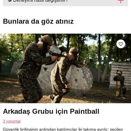
🔁 Deneyimi nasıl değiştirilir?
Bunlara da göz atınız
Arkadaş Grubu için Paintball
3 yorumlar
Güvenlik brifinginin ardından katılımcılar iki takıma ayrılır; seçilen