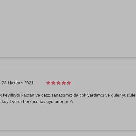
28 Haziran 2021
 keyıflıydı kaptan ve cazz sanatcımız da cok yardımcı ve guler yuzluler
 keyıf verdı herkese tavsıye ederım ☺️