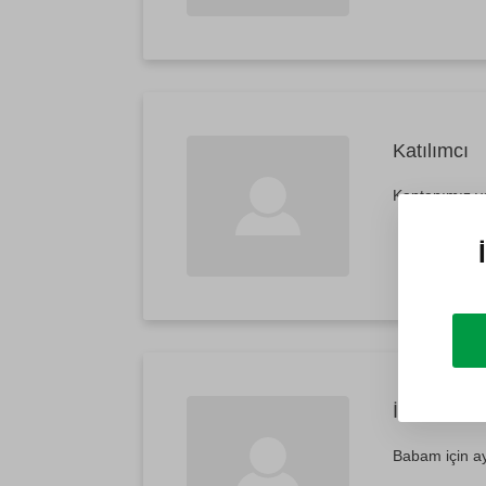
Katılımcı
Kaptanımız ve
İlke
20
Babam için ay