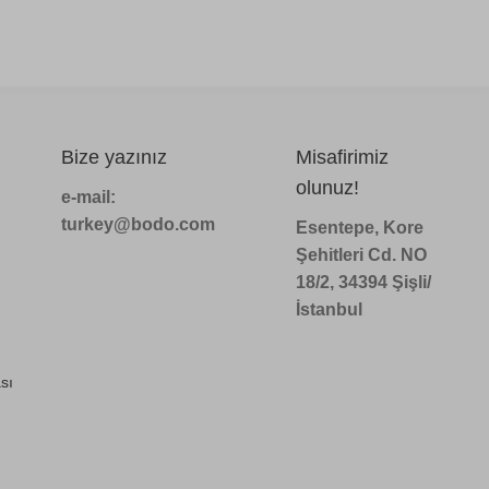
Bize yazınız
Misafirimiz
olunuz!
e-mail:
turkey@bodo.com
Esentepe, Kore
Şehitleri Cd. NO
18/2, 34394 Şişli/
İstanbul
sı