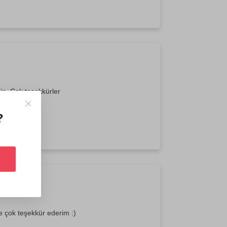
çin. Çok teşekkürler
?
 çok teşekkür ederim :)