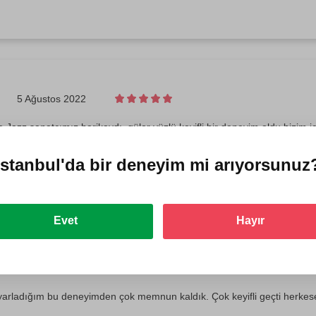
5 Ağustos 2022
 Jazz sanatçımız harikaydı, güler yüzlü keyifli bir deneyim oldu bizim i
İstanbul'da
bir deneyim mi arıyorsunuz
Evet
Hayır
 Mayıs 2022
arladığım bu deneyimden çok memnun kaldık. Çok keyifli geçti herkese