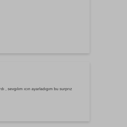
dı , sevgılım ıcın ayarladıgım bu surprız