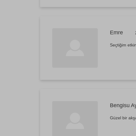
Emre
Seçtiğim etki
Bengisu A
Güzel bir akş