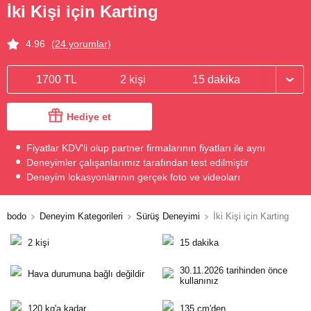
İki Kişi için Karting
4.96
(24 yorumlar)
1700 TL
2 kişi
15 dakika
Hediye et
Fiyatlar KDV'li olup partner firmalarının fiyatları ile aynı
Deneyimler çalışanlarımız tarafından test edilmiştir
Deneyim lokasyonlarının gerçek foto ve videoları
bodo
Deneyim Kategorileri
Sürüş Deneyimi
İki Kişi için Karting
2 kişi
15 dakika
30.11.2026 tarihinden önce
Hava durumuna bağlı değildir
kullanınız
120 kg'a kadar
135 cm'den