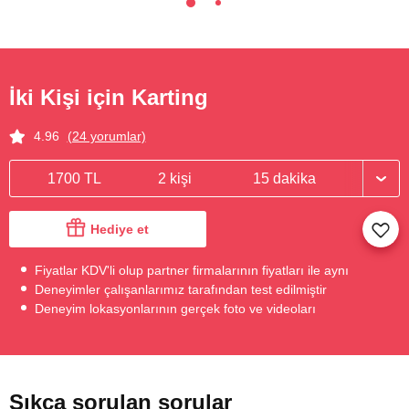
İki Kişi için Karting
4.96
(24 yorumlar)
1700 TL
2 kişi
15 dakika
Hediye et
Fiyatlar KDV'li olup partner firmalarının fiyatları ile aynı
Deneyimler çalışanlarımız tarafından test edilmiştir
Deneyim lokasyonlarının gerçek foto ve videoları
Sıkça sorulan sorular