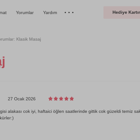
Hediye Kartın
imat
Yorumlar
Yardım
orumlar: Klasik Masaj
j
27 Ocak 2026
lgisi alakası cok iyi, haftaici öğlen saatlerinde gittik cok güzeldi temiz
kürler:)