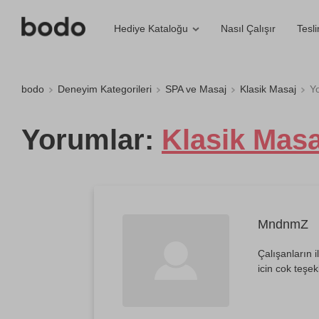
Nasıl Çalışır
Tesl
Hediye Kataloğu
bodo
Deneyim Kategorileri
SPA ve Masaj
Klasik Masaj
Y
Yorumlar:
Klasik Masa
MndnmZ
Çalışanların i
icin cok teşek