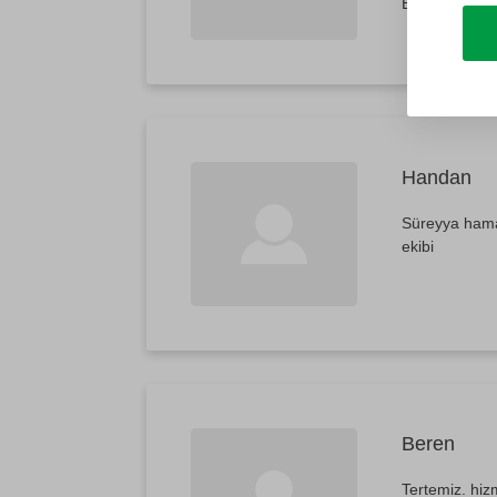
Ellerine sağl
Handan
Süreyya hamam
ekibi
Beren
Tertemiz. hizm