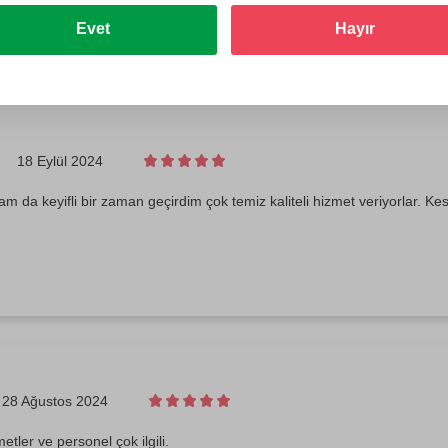
ık emeği için ona çok teşekkür ediyorum. Ben çok memnun kaldım.
Evet
Hayır
18 Eylül 2024
 da keyifli bir zaman geçirdim çok temiz kaliteli hizmet veriyorlar. Kes
28 Ağustos 2024
etler ve personel çok ilgili.