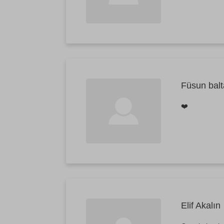
Füsun balt
❤️
Elif Akalın