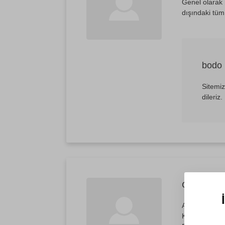
Genel olarak 
dışındaki tüm
bodo
Sitemiz
dileriz.
Cansu akg
Avrupa yakasın
Kurulu bir si