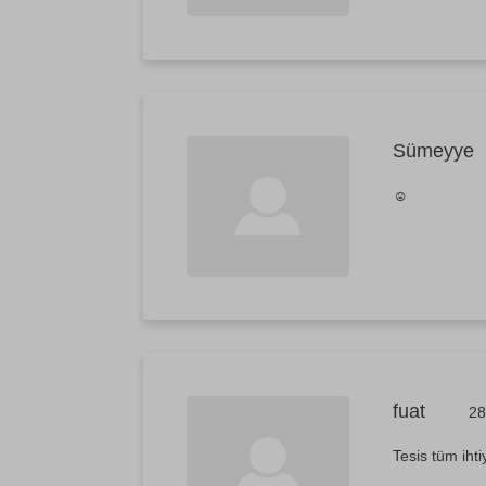
Sümeyye
☺️
fuat
28
Tesis tüm ihti