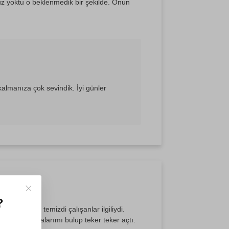
uz yoktu o beklenmedik bir şekilde. Onun
almanıza çok sevindik. İyi günler
?
erisi gayet temizdi çalışanlar ilgiliydi.
tleşmiş noktalarımı bulup teker teker açtı.