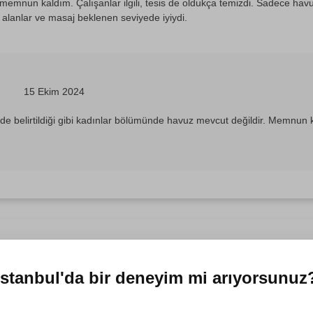
memnun kaldım. Çalışanlar ilgili, tesis de oldukça temizdi. Sadece hav
 alanlar ve masaj beklenen seviyede iyiydi.
15 Ekim 2024
de belirtildiği gibi kadınlar bölümünde havuz mevcut değildir. Memnun k
edik
30 Eylül 2024
İstanbul'da
bir deneyim mi arıyorsunuz
da oturuyorum kadınlara özel bir yeri olduğu için kalkıp ordan geldim. İç
stemleri var bu çok hoşuma gitti. Demet hanım masajımı yaptı ve tüm ser