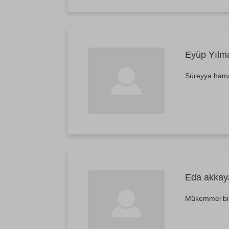
Eyüp Yılm
Süreyya hama
Eda akkay
Mükemmel bir